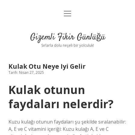
menüyü
Anasayfa
aç
Gizlilik Politikası
Gizemli Fikir Günlüğü
Yasal Uyarı
Sırlarla dolu neşeli bir yolculuk!
Hakkımızda
Kulak Otu Neye Iyi Gelir
Tarih: Nisan 27, 2025
Kulak otunun
faydaları nelerdir?
Kuzu kulağı otunun faydaları şu şekilde sıralanabilir:
A, E ve C vitamini içeriği: Kuzu kulağı A, E ve C