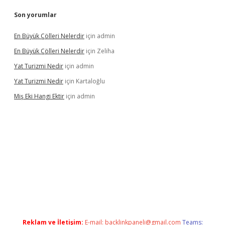
Son yorumlar
En Büyük Çölleri Nelerdir
için
admin
En Büyük Çölleri Nelerdir
için
Zeliha
Yat Turizmi Nedir
için
admin
Yat Turizmi Nedir
için
Kartaloğlu
Miş Eki Hangi Ektir
için
admin
operabet
betexper
Reklam ve İletişim:
E-mail:
backlinkpaneli@gmail.com
Teams: