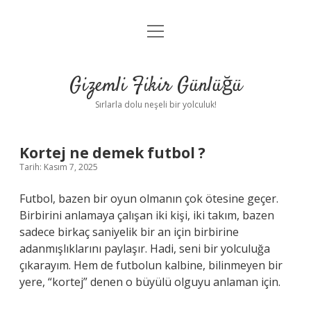
menüyü
Anasayfa
aç
Gizlilik Politikası
Gizemli Fikir Günlüğü
Yasal Uyarı
Sırlarla dolu neşeli bir yolculuk!
Hakkımızda
Kortej ne demek futbol ?
Tarih: Kasım 7, 2025
Futbol, bazen bir oyun olmanın çok ötesine geçer.
Birbirini anlamaya çalışan iki kişi, iki takım, bazen
sadece birkaç saniyelik bir an için birbirine
adanmışlıklarını paylaşır. Hadi, seni bir yolculuğa
çıkarayım. Hem de futbolun kalbine, bilinmeyen bir
yere, “kortej” denen o büyülü olguyu anlaman için.