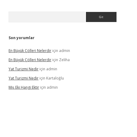
Arama
Son yorumlar
En Büyük Çölleri Nelerdir
için
admin
En Büyük Çölleri Nelerdir
için
Zeliha
Yat Turizmi Nedir
için
admin
Yat Turizmi Nedir
için
Kartaloğlu
Miş Eki Hangi Ektir
için
admin
randoperabet
betexper