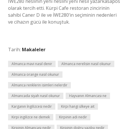
IWE280 neslinin yeni neslini yeni nesil yazarkasapos
olarak tercih etti. Kürpi Cafe restoran zincirinin
sahibi Caner D ile ve İWE280’in seçiminin nedenleri
ve cihazın gücü ile konuştuk.
Tarih:
Makaleler
Almanca mavi nasıl denir
Almanca nerelisin nasıl okunur
Almanca orange nasıl okunur
Almanca renklerin isimleri nelerdir
Almancada siyah nasıl okunur
Hayvanın Almancası ne
Karganın İngilizcesi nedir
Kirpi hangi ülkeye ait
Kirpi ingilizce ne demek
Kirpinin adı nedir
Kirpinin Almancası nedir
Kirpinin doğru yazılışı nedir