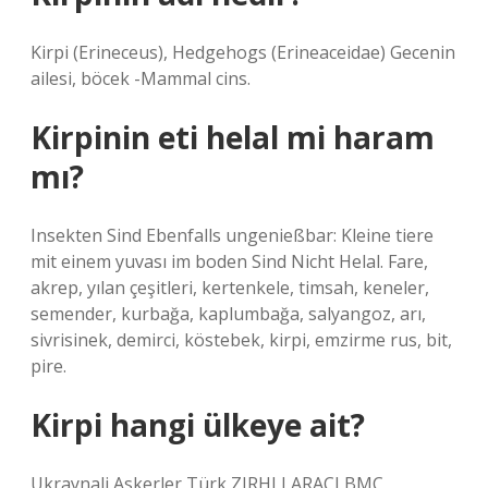
Kirpi (Erineceus), Hedgehogs (Erineaceidae) Gecenin
ailesi, böcek -Mammal cins.
Kirpinin eti helal mi haram
mı?
Insekten Sind Ebenfalls ungenießbar: Kleine tiere
mit einem yuvası im boden Sind Nicht Helal. Fare,
akrep, yılan çeşitleri, kertenkele, timsah, keneler,
semender, kurbağa, kaplumbağa, salyangoz, arı,
sivrisinek, demirci, köstebek, kirpi, emzirme rus, bit,
pire.
Kirpi hangi ülkeye ait?
Ukraynali Askerler Türk ZIRHLI ARACI BMC