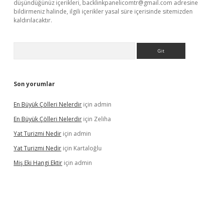
düşündüğünüz içerikleri,
backlinkpanelicomtr@gmail.com
adresine
bildirmeniz halinde, ilgili içerikler yasal süre içerisinde sitemizden
kaldırılacaktır.
Arama
Son yorumlar
En Büyük Çölleri Nelerdir
için
admin
En Büyük Çölleri Nelerdir
için
Zeliha
Yat Turizmi Nedir
için
admin
Yat Turizmi Nedir
için
Kartaloğlu
Miş Eki Hangi Ektir
için
admin