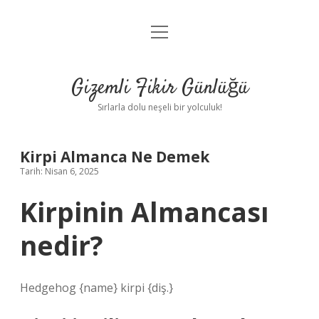
menüyü
Anasayfa
aç
Gizlilik Politikası
Gizemli Fikir Günlüğü
Yasal Uyarı
Sırlarla dolu neşeli bir yolculuk!
Hakkımızda
Kirpi Almanca Ne Demek
Tarih: Nisan 6, 2025
Kirpinin Almancası
nedir?
Hedgehog {name} kirpi {diş.}