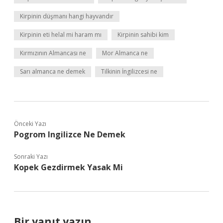
Kirpinin düşmanı hangi hayvandır
Kirpinin eti helal mi haram mı
Kirpinin sahibi kim
Kırmızının Almancası ne
Mor Almanca ne
Sarı almanca ne demek
Tilkinin İngilizcesi ne
Önceki Yazı
Pogrom Ingilizce Ne Demek
Sonraki Yazı
Kopek Gezdirmek Yasak Mi
Bir yanıt yazın