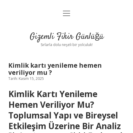
menüyü
Anasayfa
aç
Gizlilik Politikası
Gizemli Fikir Günlüğü
Yasal Uyarı
Sırlarla dolu neşeli bir yolculuk!
Hakkımızda
Kimlik kartı yenileme hemen
veriliyor mu ?
Tarih: Kasım 15, 2025
Kimlik Kartı Yenileme
Hemen Veriliyor Mu?
Toplumsal Yapı ve Bireysel
Etkileşim Üzerine Bir Analiz