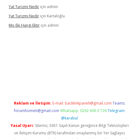
Yat Turizmi Nedir
için
admin
Yat Turizmi Nedir
için
Kartaloğlu
Miş Eki Hangi Ektir
için
admin
ndoperabet
betexper
Reklam ve İletişim:
E-mail:
backlinkpaneli@gmail.com
Teams:
forumhizmeti@gmail.com
Whatsapp: 0262 606 0 726
Telegram:
@karabul
Yasal Uyarı:
Sitemiz, 5651 Sayılı Kanun gereğince Bilgi Teknolojileri
ve İletişim Kurumu (BTK) tarafından onaylanmış bir Yer Sağlayıcı