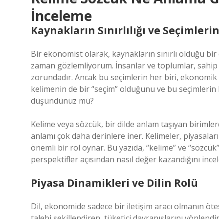
İnceleme
Kaynakların Sınırlılığı ve Seçimleri
Bir ekonomist olarak, kaynakların sınırlı olduğu b
zaman gözlemliyorum. İnsanlar ve toplumlar, sahip ol
zorundadır. Ancak bu seçimlerin her biri, ekonomik de
kelimenin de bir “seçim” olduğunu ve bu seçimlerin
düşündünüz mü?
Kelime veya sözcük, bir dilde anlam taşıyan birimler
anlamı çok daha derinlere iner. Kelimeler, piyasalar
önemli bir rol oynar. Bu yazıda, “kelime” ve “sözcü
perspektifler açısından nasıl değer kazandığını incel
Piyasa Dinamikleri ve Dilin Rolü
Dil, ekonomide sadece bir iletişim aracı olmanın ötes
talebi şekillendiren, tüketici davranışlarını yönlend