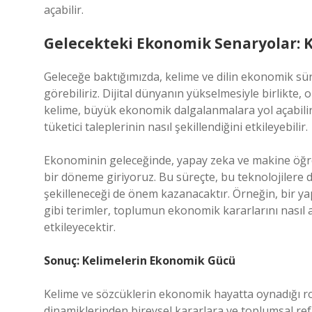
açabilir.
Gelecekteki Ekonomik Senaryolar: 
Geleceğe baktığımızda, kelime ve dilin ekonomik sür
görebiliriz. Dijital dünyanın yükselmesiyle birlikte, 
kelime, büyük ekonomik dalgalanmalara yol açabilir. 
tüketici taleplerinin nasıl şekillendiğini etkileyebilir.
Ekonominin geleceğinde, yapay zeka ve makine öğren
bir döneme giriyoruz. Bu süreçte, bu teknolojilere da
şekilleneceği de önem kazanacaktır. Örneğin, bir yap
gibi terimler, toplumun ekonomik kararlarını nasıl a
etkileyecektir.
Sonuç: Kelimelerin Ekonomik Gücü
Kelime ve sözcüklerin ekonomik hayatta oynadığı rol,
dinamiklerinden bireysel kararlara ve toplumsal ref