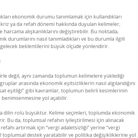
tıkları ekonomik durumu tanımlamak için kullandıkları
k kriz ya da refah dönemi hakkında duyulan kelimeler,
ve harcama alışkanlıklarını değiştirebilir. Bu noktada,
k durumlarını nasıl tanımladıkları ve bu durumla ilgili
 gelecek beklentilerini büyük ölçüde yönlendirir.
i
irle değil, aynı zamanda toplumun kelimelere yüklediği
 gruplar arasında ekonomik eşitsizliklerin nasıl algılandığını
sat eşitliği” gibi kavramlar, toplumun belirli kesimlerinin
n benimsenmesine yol açabilir.
 dilin rolü büyüktür. Kelime seçimleri, toplumda ekonomik
rir. Bu da, toplumsal refahın iyileştirilmesi için alınacak
efahı artırmak için “vergi adaletsizliği” yerine “vergi
 toplumsal destek yaratabilir ve politika değişikliklerine yol