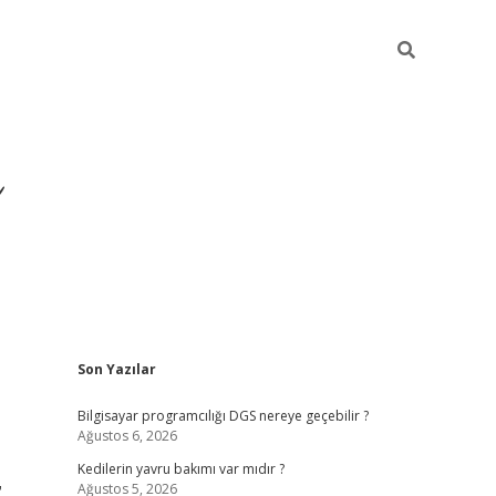
Sidebar
Son Yazılar
ilbet yeni giriş
ilbet
grand
Bilgisayar programcılığı DGS nereye geçebilir ?
Ağustos 6, 2026
Kedilerin yavru bakımı var mıdır ?
r
Ağustos 5, 2026