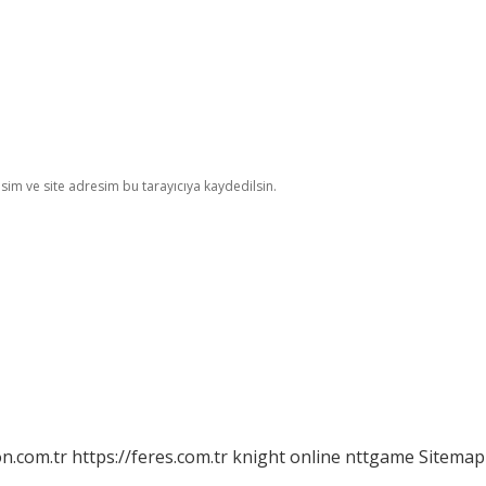
im ve site adresim bu tarayıcıya kaydedilsin.
on.com.tr
https://feres.com.tr
knight online
nttgame
Sitemap