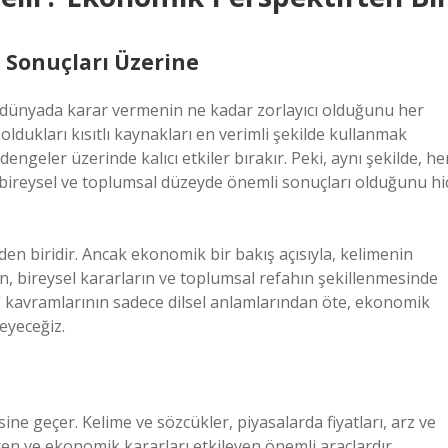
n Sonuçları Üzerine
ir dünyada karar vermenin ne kadar zorlayıcı olduğunu her
dukları kısıtlı kaynakları en verimli şekilde kullanmak
ngeler üzerinde kalıcı etkiler bırakır. Peki, aynı şekilde, he
 bireysel ve toplumsal düzeyde önemli sonuçları olduğunu hi
den biridir. Ancak ekonomik bir bakış açısıyla, kelimenin
ın, bireysel kararların ve toplumsal refahın şekillenmesinde
k” kavramlarının sadece dilsel anlamlarından öte, ekonomik
eyeceğiz.
ine geçer. Kelime ve sözcükler, piyasalarda fiyatları, arz ve
iren ve ekonomik kararları etkileyen önemli araçlardır.