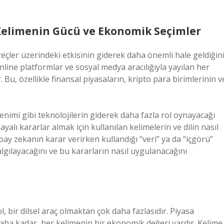
Kelimenin Gücü ve Ekonomik Seçimler
eçler üzerindeki etkisinin giderek daha önemli hale geldiğin
online platformlar ve sosyal medya aracılığıyla yayılan her
Bu, özellikle finansal piyasaların, kripto para birimlerinin v
imi gibi teknolojilerin giderek daha fazla rol oynayacağı
yalı kararlar almak için kullanılan kelimelerin ve dilin nasıl
ay zekanın karar verirken kullandığı “veri” ya da “içgörü”
lgılayacağını ve bu kararların nasıl uygulanacağını
 bir dilsel araç olmaktan çok daha fazlasıdır. Piyasa
aha kadar, her kelimenin bir ekonomik değeri vardır. Kelime