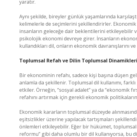
yaratır.
Aynı şekilde, bireyler günlük yaşamlarında karşılaş
kelimelerle de seçimlerini şekillendirirler. Ekonomi
insanların geleceğe dair beklentilerini etkileyebilir 
psikolojik ekonomi devreye girer. İnsanların ekonomi
kullandıkları dil, onların ekonomik davranışlarını ve
Toplumsal Refah ve Dilin Toplumsal Dinamikler
Bir ekonominin refahı, sadece kişi başına düşen gel
anlamla da şekillenir. Toplumsal dil kullanımı, farklı
etkiler. Örneğin, “sosyal adalet” ya da “ekonomik fır
refahını artırmak için gerekli ekonomik politikaları
Ekonomik kararların toplumsal düzeyde alınmasında
eşitsizlikler üzerine yapılacak tartışmaları şekillendi
önlemleri etkileyebilir. Eğer bir hükümet, toplumsal r
reformu” gibi daha olumlu bir dil kullanıyorsa, bu dil