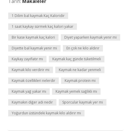
Tarih:
Makaleler
1 Dilim bal kaymak Kaç Kaloridir
1 saat kaykay sürmek kaç kalori yakar
Bir kase kaymak kaç kalori
Diyet yaparken kaymak yenir mi
Diyette bal kaymak yenir mi
En çok ne kilo aldırır
Kaykay zayıflatır mı
Kaymak kaç günde tüketilmeli
Kaymak kilo verdirir mi
Kaymak ne kadar yenmeli
Kaymak özellikleri nelerdir
Kaymak protein mi
Kaymak yağ yakar mı
Kaymak yemek sağlıklı mı
Kaymakın diğer adı nedir
Sporcular kaymak yer mi
Yoğurdun üstündeki kaymak kilo aldırır mı