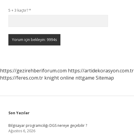
5 + 3 kaçtır?
*
https://gezirehberiforum.com
https://artidekorasyon.com.tr
https://feres.com.tr
knight online
nttgame
Sitemap
Sidebar
Son Yazılar
Bilgisayar programcılığı DGS nereye geçebilir ?
Ağustos 6, 2026