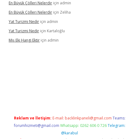
En Büyük Çölleri Nelerdir
için
admin
En Büyük Çölleri Nelerdir
için
Zeliha
Yat Turizmi Nedir
için
admin
Yat Turizmi Nedir
için
Kartaloğlu
Miş Eki Hangi Ektir
için
admin
operabet
betexper
Reklam ve İletişim:
E-mail:
backlinkpaneli@gmail.com
Teams:
forumhizmeti@gmail.com
Whatsapp: 0262 606 0 726
Telegram:
@karabul