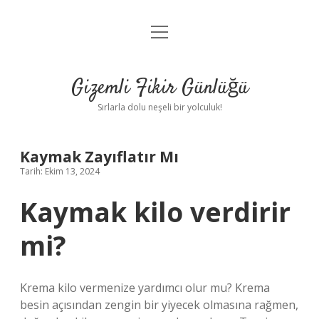
menüyü
Anasayfa
aç
Gizlilik Politikası
Gizemli Fikir Günlüğü
Yasal Uyarı
Sırlarla dolu neşeli bir yolculuk!
Hakkımızda
Kaymak Zayıflatır Mı
Tarih: Ekim 13, 2024
Kaymak kilo verdirir
mi?
Krema kilo vermenize yardımcı olur mu? Krema
besin açısından zengin bir yiyecek olmasına rağmen,