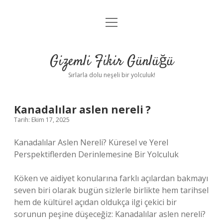
menüyü
Anasayfa
aç
Gizlilik Politikası
Gizemli Fikir Günlüğü
Yasal Uyarı
Sırlarla dolu neşeli bir yolculuk!
Hakkımızda
Kanadalılar aslen nereli ?
Tarih: Ekim 17, 2025
Kanadalılar Aslen Nereli? Küresel ve Yerel
Perspektiflerden Derinlemesine Bir Yolculuk
Köken ve aidiyet konularına farklı açılardan bakmayı
seven biri olarak bugün sizlerle birlikte hem tarihsel
hem de kültürel açıdan oldukça ilgi çekici bir
sorunun peşine düşeceğiz: Kanadalılar aslen nereli?