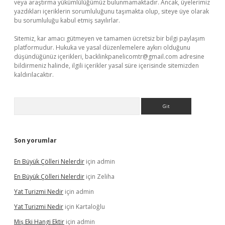
veya araştırma yükümlülüğümüz bulunmamaktadır. Ancak, üyelerimiz
yazdıkları içeriklerin sorumluluğunu taşımakta olup, siteye üye olarak
bu sorumluluğu kabul etmiş sayılırlar.
Sitemiz, kar amacı gütmeyen ve tamamen ücretsiz bir bilgi paylaşım
platformudur. Hukuka ve yasal düzenlemelere aykırı olduğunu
düşündüğünüz içerikleri,
backlinkpanelicomtr@gmail.com
adresine
bildirmeniz halinde, ilgili içerikler yasal süre içerisinde sitemizden
kaldırılacaktır.
Arama
Son yorumlar
En Büyük Çölleri Nelerdir
için
admin
En Büyük Çölleri Nelerdir
için
Zeliha
Yat Turizmi Nedir
için
admin
Yat Turizmi Nedir
için
Kartaloğlu
Miş Eki Hangi Ektir
için
admin