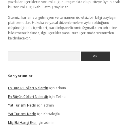
yazdıkları içeriklerin sorumluluğunu taşımakta olup, siteye üye olarak
bu sorumluluğu kabul etmiş sayılırlar.
Sitemiz, kar amacı gütmeyen ve tamamen ücretsiz bir bilgi paylaşım
platformudur. Hukuka ve yasal düzenlemelere aykırı olduğunu
düşündüğünüz içerikleri,
backlinkpanelicomtr@gmail.com
adresine
bildirmeniz halinde, ilgili içerikler yasal süre içerisinde sitemizden
kaldırılacaktır.
Arama
Son yorumlar
En Büyük Çölleri Nelerdir
için
admin
En Büyük Çölleri Nelerdir
için
Zeliha
Yat Turizmi Nedir
için
admin
Yat Turizmi Nedir
için
Kartaloğlu
Miş Eki Hangi Ektir
için
admin