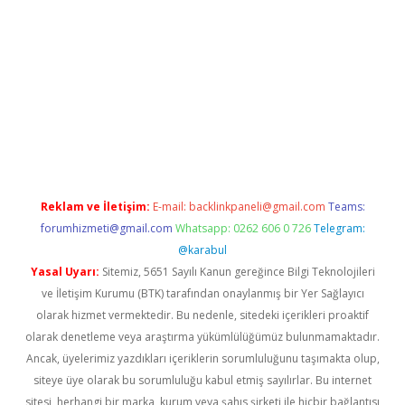
randoperabet
betexper
Reklam ve İletişim:
E-mail:
backlinkpaneli@gmail.com
Teams:
forumhizmeti@gmail.com
Whatsapp: 0262 606 0 726
Telegram:
@karabul
Yasal Uyarı:
Sitemiz, 5651 Sayılı Kanun gereğince Bilgi Teknolojileri
ve İletişim Kurumu (BTK) tarafından onaylanmış bir Yer Sağlayıcı
olarak hizmet vermektedir. Bu nedenle, sitedeki içerikleri proaktif
olarak denetleme veya araştırma yükümlülüğümüz bulunmamaktadır.
Ancak, üyelerimiz yazdıkları içeriklerin sorumluluğunu taşımakta olup,
siteye üye olarak bu sorumluluğu kabul etmiş sayılırlar. Bu internet
sitesi, herhangi bir marka, kurum veya şahıs şirketi ile hiçbir bağlantısı