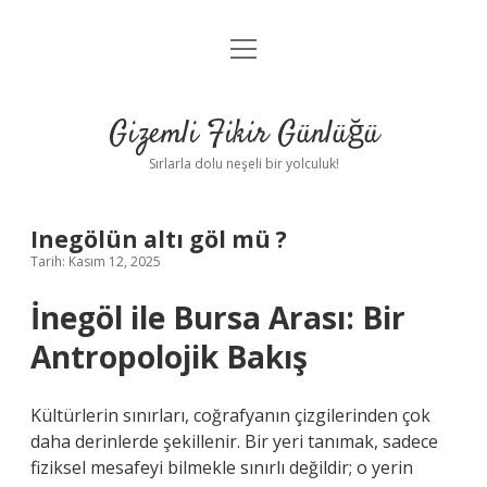
menüyü
Anasayfa
aç
Gizlilik Politikası
Gizemli Fikir Günlüğü
Yasal Uyarı
Sırlarla dolu neşeli bir yolculuk!
Hakkımızda
Inegölün altı göl mü ?
Tarih: Kasım 12, 2025
İnegöl ile Bursa Arası: Bir
Antropolojik Bakış
Kültürlerin sınırları, coğrafyanın çizgilerinden çok
daha derinlerde şekillenir. Bir yeri tanımak, sadece
fiziksel mesafeyi bilmekle sınırlı değildir; o yerin