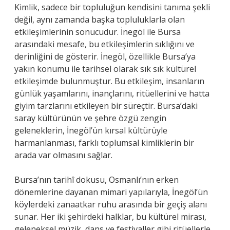
Kimlik, sadece bir topluluğun kendisini tanıma şekli
değil, aynı zamanda başka topluluklarla olan
etkileşimlerinin sonucudur. İnegöl ile Bursa
arasındaki mesafe, bu etkileşimlerin sıklığını ve
derinliğini de gösterir. İnegöl, özellikle Bursa’ya
yakın konumu ile tarihsel olarak sık sık kültürel
etkileşimde bulunmuştur. Bu etkileşim, insanların
günlük yaşamlarını, inançlarını, ritüellerini ve hatta
giyim tarzlarını etkileyen bir süreçtir. Bursa’daki
saray kültürünün ve şehre özgü zengin
geleneklerin, İnegöl’ün kırsal kültürüyle
harmanlanması, farklı toplumsal kimliklerin bir
arada var olmasını sağlar.
Bursa’nın tarihî dokusu, Osmanlı’nın erken
dönemlerine dayanan mimari yapılarıyla, İnegöl’ün
köylerdeki zanaatkar ruhu arasında bir geçiş alanı
sunar. Her iki şehirdeki halklar, bu kültürel mirası,
geleneksel müzik, dans ve festivaller gibi ritüellerle