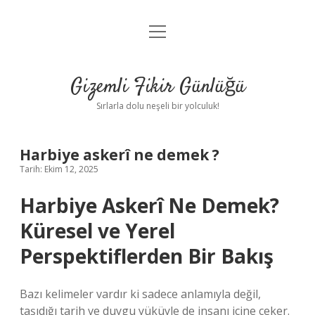
menüyü
Anasayfa
aç
Gizlilik Politikası
Gizemli Fikir Günlüğü
Yasal Uyarı
Sırlarla dolu neşeli bir yolculuk!
Hakkımızda
Harbiye askerî ne demek ?
Tarih: Ekim 12, 2025
Harbiye Askerî Ne Demek?
Küresel ve Yerel
Perspektiflerden Bir Bakış
Bazı kelimeler vardır ki sadece anlamıyla değil,
taşıdığı tarih ve duygu yüküyle de insanı içine çeker.