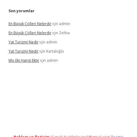
Son yorumlar
En Büyük Çölleri Nelerdir
için
admin
En Büyük Çölleri Nelerdir
için
Zeliha
Yat Turizmi Nedir
için
admin
Yat Turizmi Nedir
için
Kartaloğlu
Miş Eki Hangi Ektir
için
admin
randoperabet
betexper