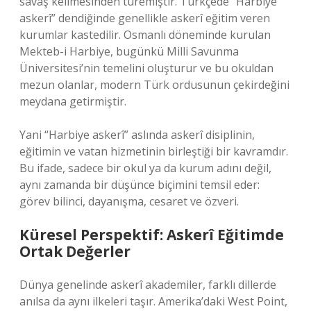
savaş kelimesinden türemiştir. Türkçede “Harbiye
askerî” dendiğinde genellikle askerî eğitim veren
kurumlar kastedilir. Osmanlı döneminde kurulan
Mekteb-i Harbiye, bugünkü Milli Savunma
Üniversitesi’nin temelini oluşturur ve bu okuldan
mezun olanlar, modern Türk ordusunun çekirdeğini
meydana getirmiştir.
Yani “Harbiye askerî” aslında askerî disiplinin,
eğitimin ve vatan hizmetinin birleştiği bir kavramdır.
Bu ifade, sadece bir okul ya da kurum adını değil,
aynı zamanda bir düşünce biçimini temsil eder:
görev bilinci, dayanışma, cesaret ve özveri.
Küresel Perspektif: Askerî Eğitimde
Ortak Değerler
Dünya genelinde askerî akademiler, farklı dillerde
anılsa da aynı ilkeleri taşır. Amerika’daki West Point,