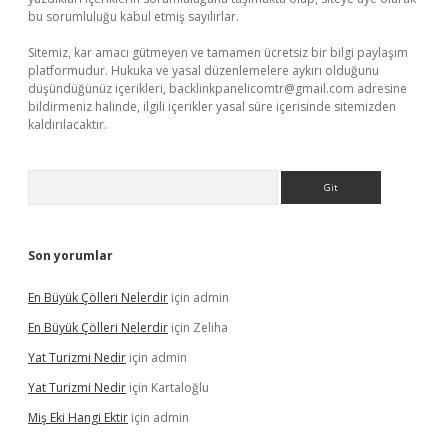
bu sorumluluğu kabul etmiş sayılırlar.
Sitemiz, kar amacı gütmeyen ve tamamen ücretsiz bir bilgi paylaşım
platformudur. Hukuka ve yasal düzenlemelere aykırı olduğunu
düşündüğünüz içerikleri,
backlinkpanelicomtr@gmail.com
adresine
bildirmeniz halinde, ilgili içerikler yasal süre içerisinde sitemizden
kaldırılacaktır.
Arama
Son yorumlar
En Büyük Çölleri Nelerdir
için
admin
En Büyük Çölleri Nelerdir
için
Zeliha
Yat Turizmi Nedir
için
admin
Yat Turizmi Nedir
için
Kartaloğlu
Miş Eki Hangi Ektir
için
admin