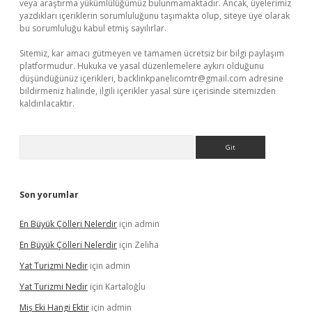
veya araştırma yükümlülüğümüz bulunmamaktadır. Ancak, üyelerimiz
yazdıkları içeriklerin sorumluluğunu taşımakta olup, siteye üye olarak
bu sorumluluğu kabul etmiş sayılırlar.
Sitemiz, kar amacı gütmeyen ve tamamen ücretsiz bir bilgi paylaşım
platformudur. Hukuka ve yasal düzenlemelere aykırı olduğunu
düşündüğünüz içerikleri,
backlinkpanelicomtr@gmail.com
adresine
bildirmeniz halinde, ilgili içerikler yasal süre içerisinde sitemizden
kaldırılacaktır.
Arama
Son yorumlar
En Büyük Çölleri Nelerdir
için
admin
En Büyük Çölleri Nelerdir
için
Zeliha
Yat Turizmi Nedir
için
admin
Yat Turizmi Nedir
için
Kartaloğlu
Miş Eki Hangi Ektir
için
admin