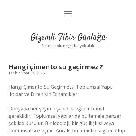
menüyü
Anasayfa
aç
Gizlilik Politikası
Gizemli Fikir Günlüğü
Yasal Uyarı
Sırlarla dolu neşeli bir yolculuk!
Hakkımızda
Hangi çimento su geçirmez ?
Tarih: Şubat 23, 2026
Hangi Çimento Su Geçirmez?: Toplumsal Yapı,
İktidar ve Direnişin Dinamikleri
Dünyada her şeyin inşa edileceği bir temel
gereklidir. Toplumsal yapılar da bu temele benzer
şekilde kurulur: Bir ideoloji, bir güç ilişkisi veya
toplumsal sözleşme. Ancak, bu temelin sağlam olup