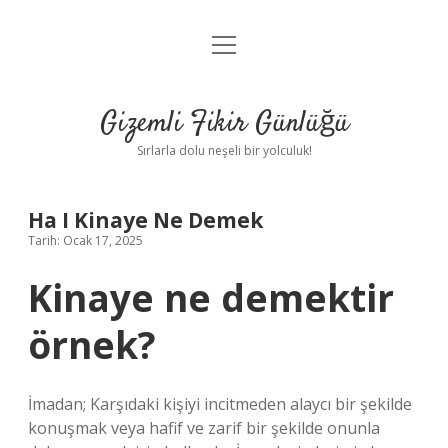
menüyü
Anasayfa
aç
Gizlilik Politikası
Gizemli Fikir Günlüğü
Yasal Uyarı
Sırlarla dolu neşeli bir yolculuk!
Hakkımızda
Ha I Kinaye Ne Demek
Tarih: Ocak 17, 2025
Kinaye ne demektir
örnek?
İmadan; Karşıdaki kişiyi incitmeden alaycı bir şekilde
konuşmak veya hafif ve zarif bir şekilde onunla