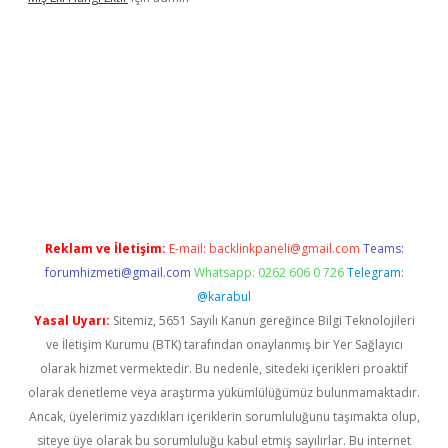
operabet
betexper
Reklam ve İletişim:
E-mail:
backlinkpaneli@gmail.com
Teams:
forumhizmeti@gmail.com
Whatsapp: 0262 606 0 726
Telegram:
@karabul
Yasal Uyarı:
Sitemiz, 5651 Sayılı Kanun gereğince Bilgi Teknolojileri
ve İletişim Kurumu (BTK) tarafından onaylanmış bir Yer Sağlayıcı
olarak hizmet vermektedir. Bu nedenle, sitedeki içerikleri proaktif
olarak denetleme veya araştırma yükümlülüğümüz bulunmamaktadır.
Ancak, üyelerimiz yazdıkları içeriklerin sorumluluğunu taşımakta olup,
siteye üye olarak bu sorumluluğu kabul etmiş sayılırlar. Bu internet