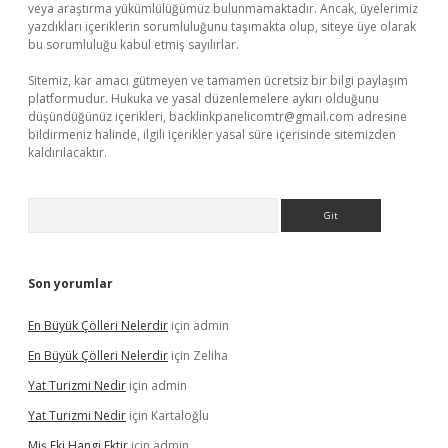
veya araştırma yükümlülüğümüz bulunmamaktadır. Ancak, üyelerimiz
yazdıkları içeriklerin sorumluluğunu taşımakta olup, siteye üye olarak
bu sorumluluğu kabul etmiş sayılırlar.
Sitemiz, kar amacı gütmeyen ve tamamen ücretsiz bir bilgi paylaşım
platformudur. Hukuka ve yasal düzenlemelere aykırı olduğunu
düşündüğünüz içerikleri,
backlinkpanelicomtr@gmail.com
adresine
bildirmeniz halinde, ilgili içerikler yasal süre içerisinde sitemizden
kaldırılacaktır.
Arama
Son yorumlar
En Büyük Çölleri Nelerdir
için
admin
En Büyük Çölleri Nelerdir
için
Zeliha
Yat Turizmi Nedir
için
admin
Yat Turizmi Nedir
için
Kartaloğlu
Miş Eki Hangi Ektir
için
admin