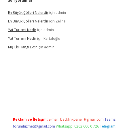
Son yorumlar
En Büyük Çölleri Nelerdir
için
admin
En Büyük Çölleri Nelerdir
için
Zeliha
Yat Turizmi Nedir
için
admin
Yat Turizmi Nedir
için
Kartaloğlu
Miş Eki Hangi Ektir
için
admin
iriş
ilbet
grandoperabet
betexper
Reklam ve İletişim:
E-mail:
backlinkpaneli@gmail.com
Teams:
forumhizmeti@gmail.com
Whatsapp: 0262 606 0 726
Telegram: