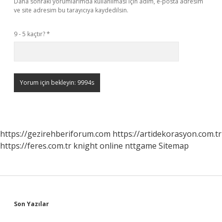
Daha sonraki yorumlarımda kullanılması için adım, e-posta adresim
ve site adresim bu tarayıcıya kaydedilsin.
9 - 5 kaçtır?
*
https://gezirehberiforum.com
https://artidekorasyon.com.tr
https://feres.com.tr
knight online
nttgame
Sitemap
Sidebar
Son Yazılar