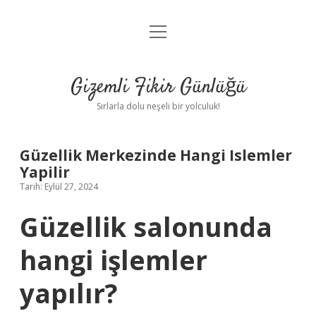
menüyü
Anasayfa
aç
Gizlilik Politikası
Gizemli Fikir Günlüğü
Yasal Uyarı
Sırlarla dolu neşeli bir yolculuk!
Hakkımızda
Güzellik Merkezinde Hangi Islemler
Yapilir
Tarih: Eylül 27, 2024
Güzellik salonunda
hangi işlemler
yapılır?