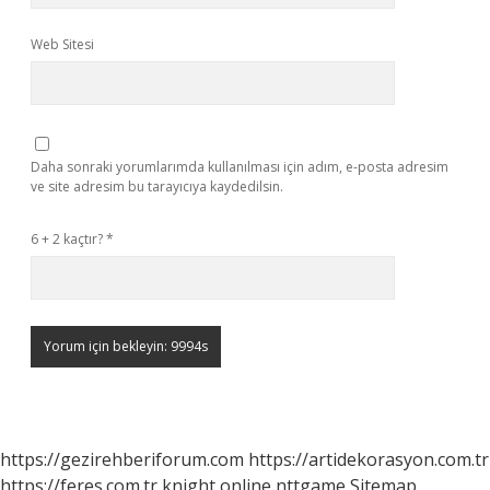
Web Sitesi
Daha sonraki yorumlarımda kullanılması için adım, e-posta adresim
ve site adresim bu tarayıcıya kaydedilsin.
6 + 2 kaçtır?
*
https://gezirehberiforum.com
https://artidekorasyon.com.tr
https://feres.com.tr
knight online
nttgame
Sitemap