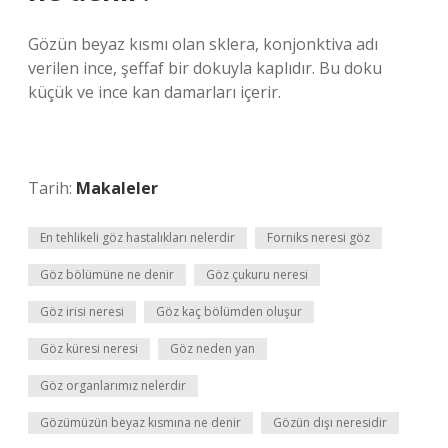
Gözün beyaz kısmı olan sklera, konjonktiva adı
verilen ince, şeffaf bir dokuyla kaplıdır. Bu doku
küçük ve ince kan damarları içerir.
Tarih:
Makaleler
En tehlikeli göz hastalıkları nelerdir
Forniks neresi göz
Göz bölümüne ne denir
Göz çukuru neresi
Göz irisi neresi
Göz kaç bölümden oluşur
Göz küresi neresi
Göz neden yan
Göz organlarımız nelerdir
Gözümüzün beyaz kısmına ne denir
Gözün dışı neresidir