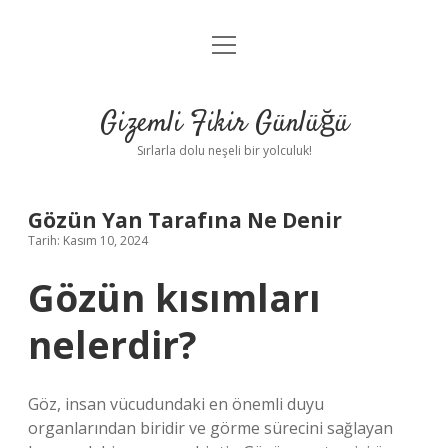
menüyü
Anasayfa
aç
Gizlilik Politikası
Gizemli Fikir Günlüğü
Yasal Uyarı
Sırlarla dolu neşeli bir yolculuk!
Hakkımızda
Gözün Yan Tarafına Ne Denir
Tarih: Kasım 10, 2024
Gözün kısımları
nelerdir?
Göz, insan vücudundaki en önemli duyu
organlarından biridir ve görme sürecini sağlayan