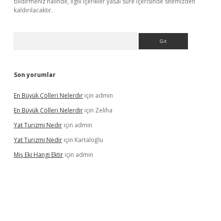
bildirmeniz halinde, ilgili içerikler yasal süre içerisinde sitemizden
kaldırılacaktır.
Arama
Son yorumlar
En Büyük Çölleri Nelerdir
için
admin
En Büyük Çölleri Nelerdir
için
Zeliha
Yat Turizmi Nedir
için
admin
Yat Turizmi Nedir
için
Kartaloğlu
Miş Eki Hangi Ektir
için
admin