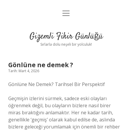
menüyü
Anasayfa
aç
Gizlilik Politikası
Gizemli Fikir Günlüğü
Yasal Uyarı
Sırlarla dolu neşeli bir yolculuk!
Hakkımızda
Gönlüne ne demek ?
Tarih: Mart 4, 2026
Gönlüne Ne Demek? Tarihsel Bir Perspektif
Geçmişin izlerini sürmek, sadece eski olayları
öğrenmek değil, bu olayların bizlere nasıl birer
miras bıraktığını anlamaktır. Her ne kadar tarih,
genellikle ‘geçmiş’ olarak kabul edilse de, aslında
bizlere geleceği yorumlamak için önemli bir rehber