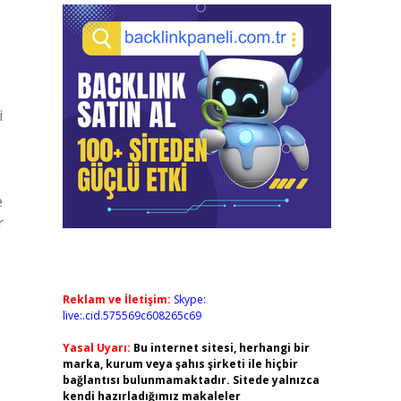
i
e
r
Reklam ve İletişim:
Skype:
live:.cid.575569c608265c69
Yasal Uyarı:
Bu internet sitesi, herhangi bir
marka, kurum veya şahıs şirketi ile hiçbir
bağlantısı bulunmamaktadır. Sitede yalnızca
kendi hazırladığımız makaleler