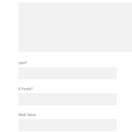
İsim*
E-Posta*
Web Sitesi