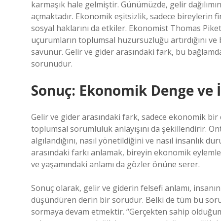
karmaşık hale gelmiştir. Günümüzde, gelir dağılımında
açmaktadır. Ekonomik eşitsizlik, sadece bireylerin f
sosyal haklarını da etkiler. Ekonomist Thomas Piketty
uçurumların toplumsal huzursuzluğu artırdığını ve bu
savunur. Gelir ve gider arasındaki fark, bu bağlamda
sorunudur.
Sonuç: Ekonomik Denge ve 
Gelir ve gider arasındaki fark, sadece ekonomik bir 
toplumsal sorumluluk anlayışını da şekillendirir. Onto
algılandığını, nasıl yönetildiğini ve nasıl insanlık 
arasındaki farkı anlamak, bireyin ekonomik eylemler
ve yaşamındaki anlamı da gözler önüne serer.
Sonuç olarak, gelir ve giderin felsefi anlamı, insanın
düşündüren derin bir sorudur. Belki de tüm bu sorula
sormaya devam etmektir. “Gerçekten sahip olduğumu