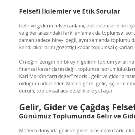
Felsefi İkilemler ve Etik Sorular
Gelir ve giderin felsefi anlamı, etik ikilemlerle de iliş
ve gider arasındaki farkı anlamak da toplumsal soru
zaman sadece bireyi değil, aynı zamanda toplumu da 
kendi çıkarlarını gözettiği kadar toplumsal çıkarla
Örneğin, zengin bir bireyin gelirini toplum yararına 
finansal kazançların değil, toplumsal sorumlulukl
Karl Marx’ın “artı değer” teorisi, gelir ve gider ar
olduğunu iddia eder. Marx’a göre, gelir, işçilerin e
durum, toplumsal adaletsizliklere yol açar.
Gelir, Gider ve Çağdaş Felse
Günümüz Toplumunda Gelir ve Gider:
Modern dünyada gelir ve gider arasındaki fark, ekono