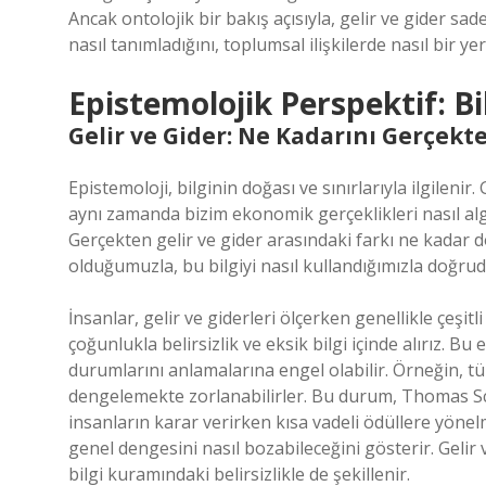
Ancak ontolojik bir bakış açısıyla, gelir ve gider sa
nasıl tanımladığını, toplumsal ilişkilerde nasıl bir yer
Epistemolojik Perspektif: Bil
Gelir ve Gider: Ne Kadarını Gerçekte
Epistemoloji, bilginin doğası ve sınırlarıyla ilgilenir
aynı zamanda bizim ekonomik gerçeklikleri nasıl algıl
Gerçekten gelir ve gider arasındaki farkı ne kadar d
olduğumuzla, bu bilgiyi nasıl kullandığımızla doğrudan
İnsanlar, gelir ve giderleri ölçerken genellikle çeşitli
çoğunlukla belirsizlik ve eksik bilgi içinde alırız. B
durumlarını anlamalarına engel olabilir. Örneğin, tük
dengelemekte zorlanabilirler. Bu durum, Thomas Schel
insanların karar verirken kısa vadeli ödüllere yön
genel dengesini nasıl bozabileceğini gösterir. Gelir 
bilgi kuramındaki belirsizlikle de şekillenir.