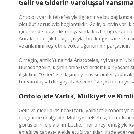
Gelir ve Giderin Varoluşsal Yansıma
Ontoloji, varlık felsefesiyle ilgilenir ve bu bağlamda
olduğu” sorusuyla bağlantılıdır. Gelir, bireyin varlık
giderler de bu varlık dünyasında kaybettiği veya harc
Ancak ontolojik bakış açısıyla, bu denge, sadece ma
ve anlamını keşfetme yolculuğunun bir parçasıdır.
Örneğin, antik Yunan’da Aristoteles, “iyi yaşam”ı, bi
Burada “gelir”, kişinin ahlaki ve erdemli bir yaşam sü
ilişkilidir. “Gider” ise, kişinin yanlış seçimler yapar
tür varoluşsal dengeyi ifade eder: Gerçekten neye s
Ontolojide Varlık, Mülkiyet ve Kiml
Gelir ve gider arasındaki fark, yalnızca ekonomiye d
ettiğimizle de ilgilidir. Mülkiyet felsefesi, bu nokt
görüşlerini ele alalım. Locke, “her birey, emeğiyle ka
emeği ve çabasıyla elde ettiği varlıkları ifade ederke