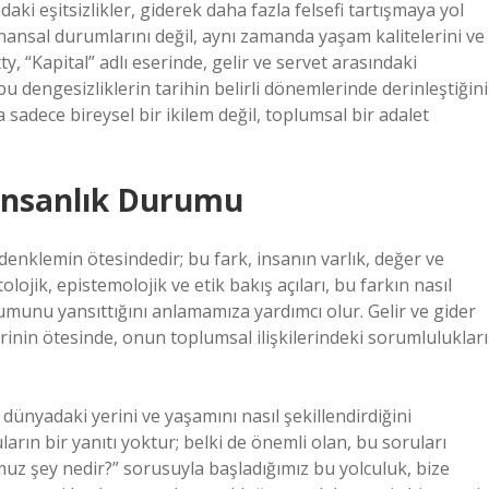
ki eşitsizlikler, giderek daha fazla felsefi tartışmaya yol
inansal durumlarını değil, aynı zamanda yaşam kalitelerini ve
, “Kapital” adlı eserinde, gelir ve servet arasındaki
 dengesizliklerin tarihin belirli dönemlerinde derinleştiğini
 sadece bireysel bir ikilem değil, toplumsal bir adalet
İnsanlık Durumu
denklemin ötesindedir; bu fark, insanın varlık, değer ve
lojik, epistemolojik ve etik bakış açıları, bu farkın nasıl
durumunu yansıttığını anlamamıza yardımcı olur. Gelir ve gider
inin ötesinde, onun toplumsal ilişkilerindeki sorumlulukları
 dünyadaki yerini ve yaşamını nasıl şekillendirdiğini
rın bir yanıtı yoktur; belki de önemli olan, bu soruları
z şey nedir?” sorusuyla başladığımız bu yolculuk, bize