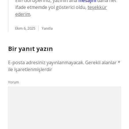
Elif! Görüşleriniz, yazının ana
mesajını
daha net
ifade etmemde yol gösterici oldu,
teşekkür
ederim
.
Ekim 6, 2025
Yanıtla
Bir yanıt yazın
E-posta adresiniz yayınlanmayacak.
Gerekli alanlar
*
ile işaretlenmişlerdir
Yorum