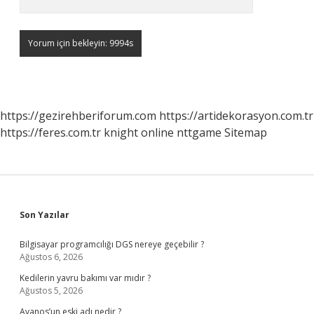
https://gezirehberiforum.com
https://artidekorasyon.com.tr
https://feres.com.tr
knight online
nttgame
Sitemap
Sidebar
Son Yazılar
Bilgisayar programcılığı DGS nereye geçebilir ?
Ağustos 6, 2026
Kedilerin yavru bakımı var mıdır ?
Ağustos 5, 2026
Avanos’un eski adı nedir ?