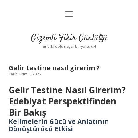
menüyü
Anasayfa
aç
Gizlilik Politikası
Gizemli Fikir Günlüğü
Yasal Uyarı
Sırlarla dolu neşeli bir yolculuk!
Hakkımızda
Gelir testine nasıl girerim ?
Tarih: Ekim 3, 2025
Gelir Testine Nasıl Girerim?
Edebiyat Perspektifinden
Bir Bakış
Kelimelerin Gücü ve Anlatının
Dönüştürücü Etkisi