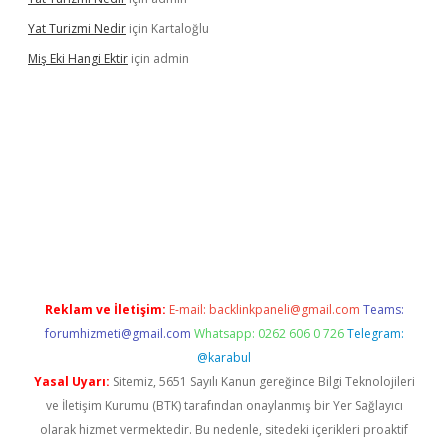
Yat Turizmi Nedir
için
Kartaloğlu
Miş Eki Hangi Ektir
için
admin
doperabet
betexper
Reklam ve İletişim:
E-mail:
backlinkpaneli@gmail.com
Teams:
forumhizmeti@gmail.com
Whatsapp: 0262 606 0 726
Telegram:
@karabul
Yasal Uyarı:
Sitemiz, 5651 Sayılı Kanun gereğince Bilgi Teknolojileri
ve İletişim Kurumu (BTK) tarafından onaylanmış bir Yer Sağlayıcı
olarak hizmet vermektedir. Bu nedenle, sitedeki içerikleri proaktif