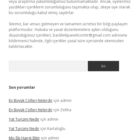
veya araştırma yükümlülüğümüz bulunmamaktadır. Ancak, üyelerimiz
yazdıkları içeriklerin sorumluluğunu taşımakta olup, siteye üye olarak
bu sorumluluğu kabul etmiş sayılırlar.
Sitemiz, kar amacı gütmeyen ve tamamen ücretsiz bir bilgi paylaşım
platformudur. Hukuka ve yasal düzenlemelere aykırı olduğunu
düşündüğünüz içerikleri,
backlinkpanelicomtr@gmail.com
adresine
bildirmeniz halinde, ilgili içerikler yasal süre içerisinde sitemizden
kaldırılacaktır.
Arama
Son yorumlar
En Büyük Çölleri Nelerdir
için
admin
En Büyük Çölleri Nelerdir
için
Zeliha
Yat Turizmi Nedir
için
admin
Yat Turizmi Nedir
için
Kartaloğlu
Miş Eki Hangi Ektir
için
admin