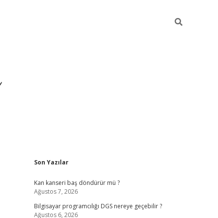
Sidebar
Son Yazılar
ilbet yeni giriş
ilbet
grandop
Kan kanseri baş döndürür mü ?
Ağustos 7, 2026
Bilgisayar programcılığı DGS nereye geçebilir ?
Ağustos 6, 2026