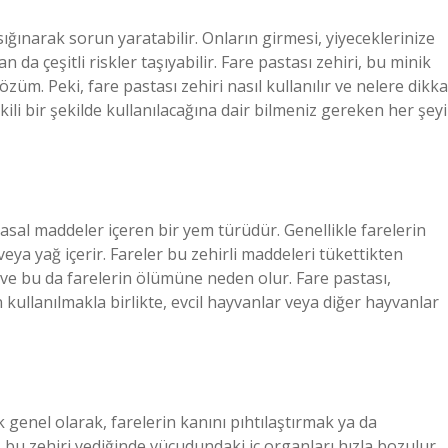
sığınarak sorun yaratabilir. Onların girmesi, yiyeceklerinize
da çeşitli riskler taşıyabilir. Fare pastası zehiri, bu minik
züm. Peki, fare pastası zehiri nasıl kullanılır ve nelere dikka
tkili bir şekilde kullanılacağına dair bilmeniz gereken her şeyi
asal maddeler içeren bir yem türüdür. Genellikle farelerin
ya yağ içerir. Fareler bu zehirli maddeleri tükettikten
 ve bu da farelerin ölümüne neden olur. Fare pastası,
n kullanılmakla birlikte, evcil hayvanlar veya diğer hayvanlar
ak genel olarak, farelerin kanını pıhtılaştırmak ya da
e, bu zehiri yediğinde vücudundaki iç organları hızla bozulur