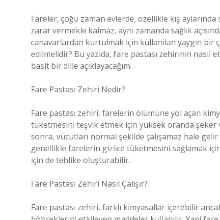
Fareler, çoğu zaman evlerde, özellikle kış aylarında 
zarar vermekle kalmaz, aynı zamanda sağlık açısından 
canavarlardan kurtulmak için kullanılan yaygın bir çö
edilmelidir? Bu yazıda, fare pastası zehirinin nasıl e
basit bir dille açıklayacağım.
Fare Pastası Zehiri Nedir?
Fare pastası zehiri, farelerin ölümüne yol açan kimy
tüketmesini teşvik etmek için yüksek oranda şeker ve
sonra, vücutları normal şekilde çalışamaz hale gelir
genellikle farelerin gizlice tüketmesini sağlamak içi
için de tehlike oluşturabilir.
Fare Pastası Zehiri Nasıl Çalışır?
Fare pastası zehiri, farklı kimyasallar içerebilir anc
böbreklerini etkileyen maddeler kullanılır. Yani far