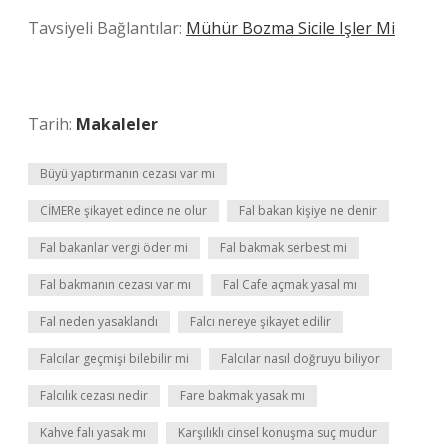
Tavsiyeli Bağlantılar:
Mühür Bozma Sicile Işler Mi
Tarih:
Makaleler
Büyü yaptırmanın cezası var mı
CİMERe şikayet edince ne olur
Fal bakan kişiye ne denir
Fal bakanlar vergi öder mi
Fal bakmak serbest mi
Fal bakmanın cezası var mı
Fal Cafe açmak yasal mı
Fal neden yasaklandı
Falcı nereye şikayet edilir
Falcılar geçmişi bilebilir mi
Falcılar nasıl doğruyu biliyor
Falcılık cezası nedir
Fare bakmak yasak mı
Kahve falı yasak mı
Karşılıklı cinsel konuşma suç mudur