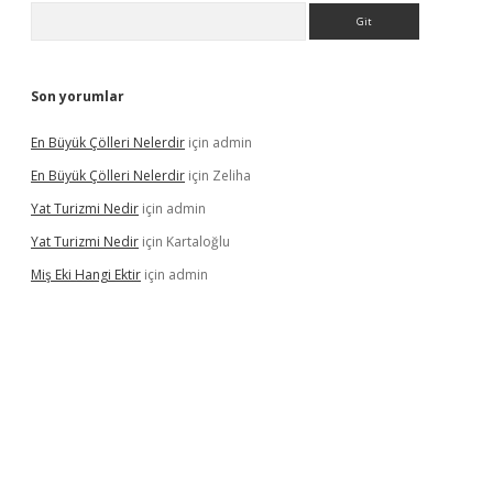
Arama
Son yorumlar
En Büyük Çölleri Nelerdir
için
admin
En Büyük Çölleri Nelerdir
için
Zeliha
Yat Turizmi Nedir
için
admin
Yat Turizmi Nedir
için
Kartaloğlu
Miş Eki Hangi Ektir
için
admin
operabet
betexper