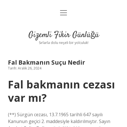
menüyü
Anasayfa
aç
Gizlilik Politikası
Gizemli Fikir Günlüğü
Yasal Uyarı
Sırlarla dolu neşeli bir yolculuk!
Hakkımızda
Fal Bakmanın Suçu Nedir
Tarih: Aralık 26, 2024
Fal bakmanın cezası
var mı?
(**) Sürgün cezası, 13.7.1965 tarihli 647 sayılı
Kanunun geçici 2. maddesiyle kaldırılmıştır. Sayın