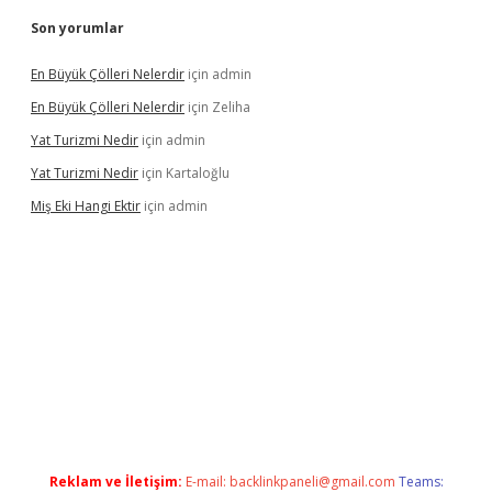
Son yorumlar
En Büyük Çölleri Nelerdir
için
admin
En Büyük Çölleri Nelerdir
için
Zeliha
Yat Turizmi Nedir
için
admin
Yat Turizmi Nedir
için
Kartaloğlu
Miş Eki Hangi Ektir
için
admin
ndoperabet
betexper
Reklam ve İletişim:
E-mail:
backlinkpaneli@gmail.com
Teams: