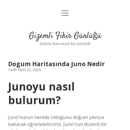
menüyü
Anasayfa
aç
Gizlilik Politikası
Gizemli Fikir Günlüğü
Yasal Uyarı
Sırlarla dolu neşeli bir yolculuk!
Hakkımızda
Dogum Haritasında Juno Nedir
Tarih: Ekim 22, 2024
Junoyu nasıl
bulurum?
Juno’nuzun nerede olduğunu doğum yılınıza
bakarak öğrenebilirsiniz. Juno’nun düzenli bir