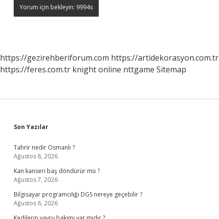
https://gezirehberiforum.com
https://artidekorasyon.com.tr
https://feres.com.tr
knight online
nttgame
Sitemap
Sidebar
Son Yazılar
Tahrir nedir Osmanlı ?
Ağustos 8, 2026
Kan kanseri baş döndürür mü ?
Ağustos 7, 2026
Bilgisayar programcılığı DGS nereye geçebilir ?
Ağustos 6, 2026
Kedilerin yavru bakımı var mıdır ?