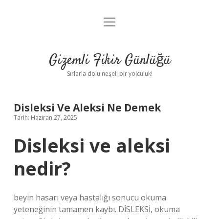
menüyü
Anasayfa
aç
Gizlilik Politikası
Gizemli Fikir Günlüğü
Yasal Uyarı
Sırlarla dolu neşeli bir yolculuk!
Hakkımızda
Disleksi Ve Aleksi Ne Demek
Tarih: Haziran 27, 2025
Disleksi ve aleksi
nedir?
beyin hasarı veya hastalığı sonucu okuma
yeteneğinin tamamen kaybı. DİSLEKSİ, okuma