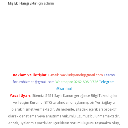
Miş Eki Hangi Ektir
için
admin
operabet
betexper
Reklam ve İletişim:
E-mail:
backlinkpaneli@gmail.com
Teams:
forumhizmeti@gmail.com
Whatsapp: 0262 606 0 726
Telegram:
@karabul
Yasal Uyarı:
Sitemiz, 5651 Sayılı Kanun gereğince Bilgi Teknolojileri
ve İletişim Kurumu (BTK) tarafından onaylanmış bir Yer Sağlayıcı
olarak hizmet vermektedir. Bu nedenle, sitedeki içerikleri proaktif
olarak denetleme veya araştırma yükümlülüğümüz bulunmamaktadır.
Ancak, üyelerimiz yazdıkları içeriklerin sorumluluğunu taşımakta olup,