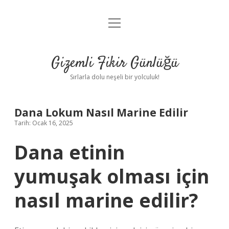
menüyü
Anasayfa
aç
Gizlilik Politikası
Gizemli Fikir Günlüğü
Yasal Uyarı
Sırlarla dolu neşeli bir yolculuk!
Hakkımızda
Dana Lokum Nasıl Marine Edilir
Tarih: Ocak 16, 2025
Dana etinin
yumuşak olması için
nasıl marine edilir?