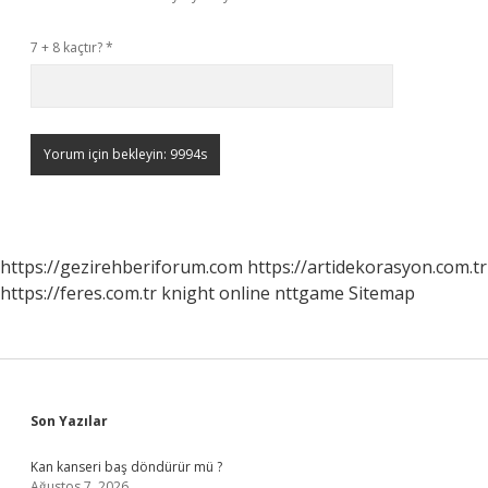
7 + 8 kaçtır?
*
https://gezirehberiforum.com
https://artidekorasyon.com.tr
https://feres.com.tr
knight online
nttgame
Sitemap
Sidebar
Son Yazılar
Kan kanseri baş döndürür mü ?
Ağustos 7, 2026