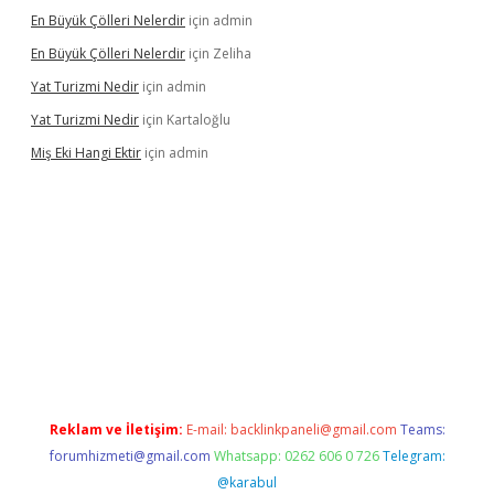
En Büyük Çölleri Nelerdir
için
admin
En Büyük Çölleri Nelerdir
için
Zeliha
Yat Turizmi Nedir
için
admin
Yat Turizmi Nedir
için
Kartaloğlu
Miş Eki Hangi Ektir
için
admin
randoperabet
betexper
Reklam ve İletişim:
E-mail:
backlinkpaneli@gmail.com
Teams:
forumhizmeti@gmail.com
Whatsapp: 0262 606 0 726
Telegram:
@karabul