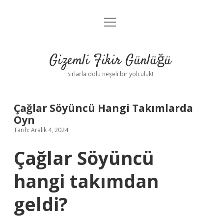
menüyü
Anasayfa
aç
Gizlilik Politikası
Gizemli Fikir Günlüğü
Yasal Uyarı
Sırlarla dolu neşeli bir yolculuk!
Hakkımızda
Çağlar Söyüncü Hangi Takımlarda
Oyn
Tarih: Aralık 4, 2024
Çağlar Söyüncü
hangi takımdan
geldi?