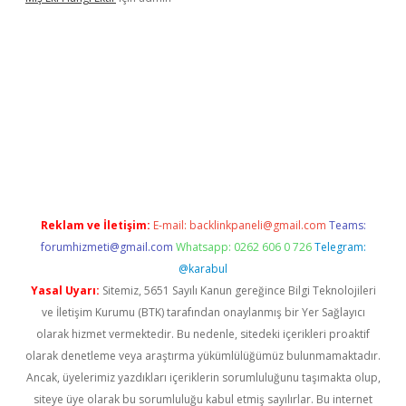
operabet
betexper
Reklam ve İletişim:
E-mail:
backlinkpaneli@gmail.com
Teams:
forumhizmeti@gmail.com
Whatsapp: 0262 606 0 726
Telegram:
@karabul
Yasal Uyarı:
Sitemiz, 5651 Sayılı Kanun gereğince Bilgi Teknolojileri
ve İletişim Kurumu (BTK) tarafından onaylanmış bir Yer Sağlayıcı
olarak hizmet vermektedir. Bu nedenle, sitedeki içerikleri proaktif
olarak denetleme veya araştırma yükümlülüğümüz bulunmamaktadır.
Ancak, üyelerimiz yazdıkları içeriklerin sorumluluğunu taşımakta olup,
siteye üye olarak bu sorumluluğu kabul etmiş sayılırlar. Bu internet