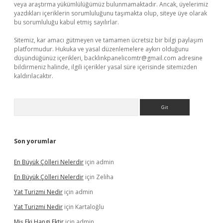
veya araştırma yükümlülüğümüz bulunmamaktadır. Ancak, üyelerimiz
yazdıkları içeriklerin sorumluluğunu taşımakta olup, siteye üye olarak
bu sorumluluğu kabul etmiş sayılırlar.
Sitemiz, kar amacı gütmeyen ve tamamen ücretsiz bir bilgi paylaşım
platformudur. Hukuka ve yasal düzenlemelere aykırı olduğunu
düşündüğünüz içerikleri,
backlinkpanelicomtr@gmail.com
adresine
bildirmeniz halinde, ilgili içerikler yasal süre içerisinde sitemizden
kaldırılacaktır.
Arama
Son yorumlar
En Büyük Çölleri Nelerdir
için
admin
En Büyük Çölleri Nelerdir
için
Zeliha
Yat Turizmi Nedir
için
admin
Yat Turizmi Nedir
için
Kartaloğlu
Miş Eki Hangi Ektir
için
admin