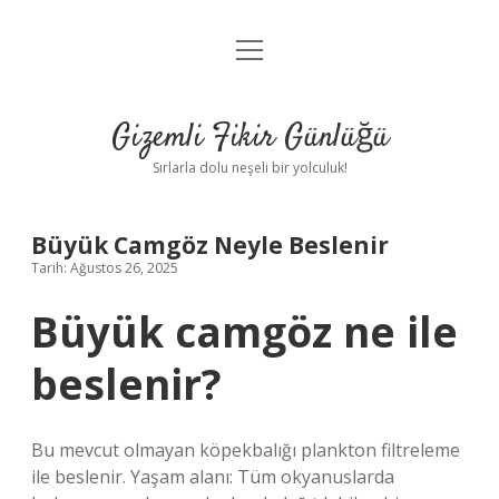
menüyü
Anasayfa
aç
Gizlilik Politikası
Gizemli Fikir Günlüğü
Yasal Uyarı
Sırlarla dolu neşeli bir yolculuk!
Hakkımızda
Büyük Camgöz Neyle Beslenir
Tarih: Ağustos 26, 2025
Büyük camgöz ne ile
beslenir?
Bu mevcut olmayan köpekbalığı plankton filtreleme
ile beslenir. Yaşam alanı: Tüm okyanuslarda