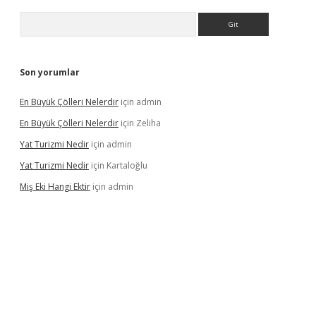
Arama
Son yorumlar
En Büyük Çölleri Nelerdir
için
admin
En Büyük Çölleri Nelerdir
için
Zeliha
Yat Turizmi Nedir
için
admin
Yat Turizmi Nedir
için
Kartaloğlu
Miş Eki Hangi Ektir
için
admin
ndoperabet
betexper