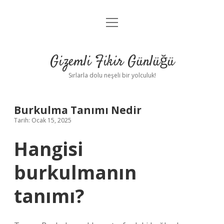
menüyü
Anasayfa
aç
Gizlilik Politikası
Gizemli Fikir Günlüğü
Yasal Uyarı
Sırlarla dolu neşeli bir yolculuk!
Hakkımızda
Burkulma Tanımı Nedir
Tarih: Ocak 15, 2025
Hangisi
burkulmanın
tanımı?