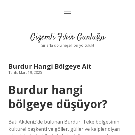
menüyü
Anasayfa
aç
Gizlilik Politikası
Gizemli Fikir Günlüğü
Yasal Uyarı
Sırlarla dolu neşeli bir yolculuk!
Hakkımızda
Burdur Hangi Bölgeye Ait
Tarih: Mart 19, 2025
Burdur hangi
bölgeye düşüyor?
Batı Akdeniz’de bulunan Burdur, Teke bölgesinin
kültürel başkenti ve göller, güller ve kalpler diyarı