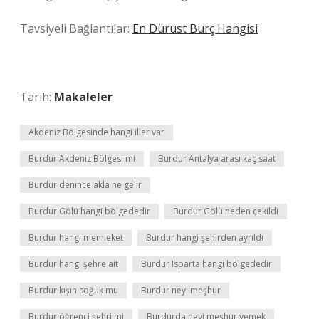
Tavsiyeli Bağlantılar:
En Dürüst Burç Hangisi
Tarih:
Makaleler
Akdeniz Bölgesinde hangi iller var
Burdur Akdeniz Bölgesi mi
Burdur Antalya arası kaç saat
Burdur denince akla ne gelir
Burdur Gölü hangi bölgededir
Burdur Gölü neden çekildi
Burdur hangi memleket
Burdur hangi şehirden ayrıldı
Burdur hangi şehre ait
Burdur Isparta hangi bölgededir
Burdur kışın soğuk mu
Burdur neyi meşhur
Burdur öğrenci şehri mi
Burdurda neyi meşhur yemek