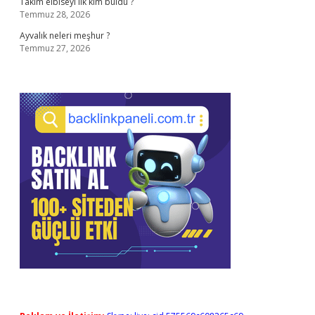
Takım elbiseyi ilk kim buldu ?
Temmuz 28, 2026
Ayvalık neleri meşhur ?
Temmuz 27, 2026