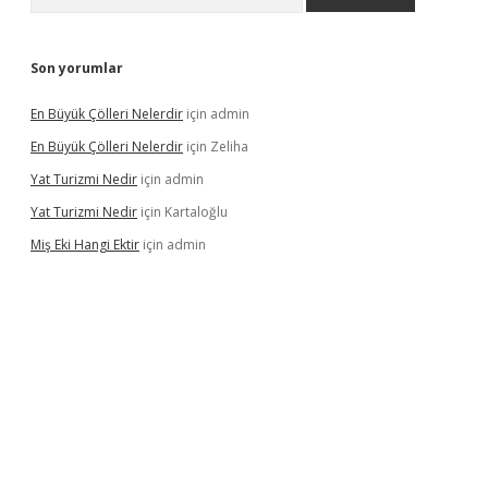
Son yorumlar
En Büyük Çölleri Nelerdir
için
admin
En Büyük Çölleri Nelerdir
için
Zeliha
Yat Turizmi Nedir
için
admin
Yat Turizmi Nedir
için
Kartaloğlu
Miş Eki Hangi Ektir
için
admin
operabet
betexper