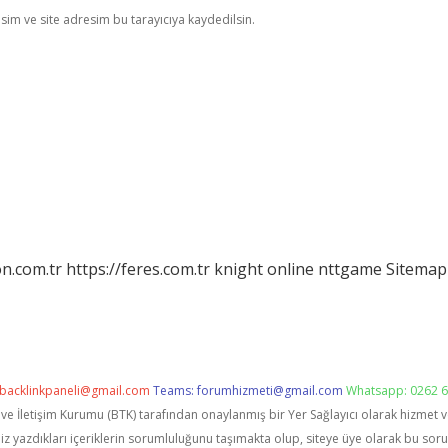
im ve site adresim bu tarayıcıya kaydedilsin.
on.com.tr
https://feres.com.tr
knight online
nttgame
Sitemap
backlinkpaneli@gmail.com
Teams:
forumhizmeti@gmail.com
Whatsapp: 0262 6
i ve İletişim Kurumu (BTK) tarafından onaylanmış bir Yer Sağlayıcı olarak hizmet 
zdıkları içeriklerin sorumluluğunu taşımakta olup, siteye üye olarak bu sorumlu