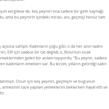
şım sergilese de, keş peyniri ona sadece bir gelir kaynağı
du, ama bu peynirin içindeki mirası, anı, geçmişi henüz tam
 açısına sahipti. Kadınların çoğu gibi, o da her anın tadını
ri, Elif için sadece bir tat değildi; o, Bolu’nun sıcak
 emeklerinden gelen bir anlam taşıyordu. “Bu peynir, sadece
n kadınların emekleri var. Bu lezzet, yılların getirdiği sabrı
aklanmıştı. Onun için keş peyniri, geçmişin ve bugünün
a, annesinin taze yapılan yemeklerini beklerken hayal etti ve
ti.