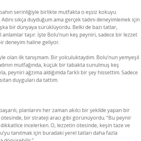
hın serinliğiyle birlikte mutfakta o eşsiz kokuyu
Adını sıkça duyduğum ama gerçek tadını deneyimlemek için
şka bir dünyaya sürüklüyordu. Belki de bazı tatlar,
anlamlar taşır. İşte Bolu’nun keş peyniri, sadece bir lezzet
 bir deneyim haline geliyor.
iyle olan ilk tanışmam. Bir yolculuktaydım. Bolu’nun yemyeşil
kadının mutfağında, küçük bir tabakta sunulmuş keş
yla, peyniri ağzıma aldığımda farklı bir şey hissettim. Sadece
ısıtan duyguları da tattım.
aşarılı, planlarını her zaman akılcı bir şekilde yapan bir
 ötesinde, bir strateji aracı gibi görünüyordu. “Bu peynir
 dikkatlice incelerken. O, lezzetin ötesinde, keşin taze ve
yu tanıtmak için buradaki yerel tatları daha fazla
a dönüşebilir.”