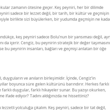
okular zamanın ötesine geçer. Keş peyniri, her bir dilimde
eyniri sadece bir lezzet değil, bir tarih, bir kültür ve geçmişin
neşiyle birlikte sizi büyülerken, bir yudumda geçmişin ne kada
üşündükçe, keş peyniri sadece Bolu’nun bir yansıması değil, ayn
ını da içerir. Cengiz, bu peynirin stratejik bir değer taşımasını
f ise bu peynirin insanları, bağları ve geçmişi anlatan bir öğe
, duyguların ve anıların birleşimidir. İçinde, Cengiz’in
ün yıllar boyunca süre gelen kültürünü barındırır. Herkes farklı
e farklı duygular, farklı hikayeler sunar. Bu yazıyı okurken,
 ne ifade ediyor? Tadını aldığınızda ne hissettiniz?
ezzetli yolculuğa çıkalım. Keş peyniri, sadece bir tat değil,