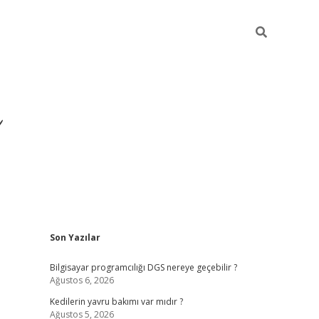
Sidebar
Son Yazılar
ilbet yeni giriş
ilbet
grand
Bilgisayar programcılığı DGS nereye geçebilir ?
Ağustos 6, 2026
Kedilerin yavru bakımı var mıdır ?
Ağustos 5, 2026