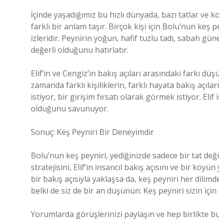
İçinde yaşadığımız bu hızlı dünyada, bazı tatlar ve k
farklı bir anlam taşır. Birçok kişi için Bolu’nun keş p
izleridir. Peynirin yoğun, hafif tuzlu tadı, sabah gü
değerli olduğunu hatırlatır.
Elif’in ve Cengiz’in bakış açıları arasındaki farkı d
zamanda farklı kişiliklerin, farklı hayata bakış açılar
istiyor, bir girişim fırsatı olarak görmek istiyor. Eli
olduğunu savunuyor.
Sonuç: Keş Peyniri Bir Deneyimdir
Bolu’nun keş peyniri, yediğinizde sadece bir tat değil
stratejisini, Elif’in insancıl bakış açısını ve bir köy
bir bakış açısıyla yaklaşsa da, keş peyniri her dilimd
belki de siz de bir an düşünün: Keş peyniri sizin için
Yorumlarda görüşlerinizi paylaşın ve hep birlikte bu l