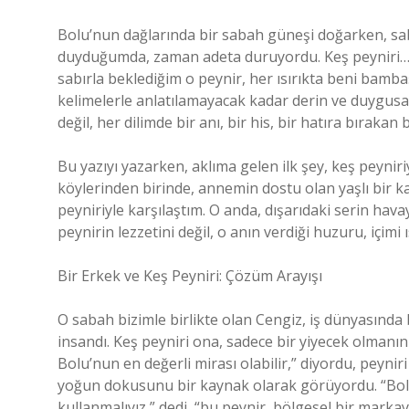
Bolu’nun dağlarında bir sabah güneşi doğarken, saba
duyduğumda, zaman adeta duruyordu. Keş peyniri… 
sabırla beklediğim o peynir, her ısırıkta beni bamba
kelimelerle anlatılamayacak kadar derin ve duygusal 
değil, her dilimde bir anı, bir his, bir hatıra bırakan
Bu yazıyı yazarken, aklıma gelen ilk şey, keş peynir
köylerinden birinde, annemin dostu olan yaşlı bir 
peyniriyle karşılaştım. O anda, dışarıdaki serin hava
peynirin lezzetini değil, o anın verdiği huzuru, içimi 
Bir Erkek ve Keş Peyniri: Çözüm Arayışı
O sabah bizimle birlikte olan Cengiz, iş dünyasında b
insandı. Keş peyniri ona, sadece bir yiyecek olmanın
Bolu’nun en değerli mirası olabilir,” diyordu, peyniri
yoğun dokusunu bir kaynak olarak görüyordu. “Bolu’
kullanmalıyız,” dedi, “bu peynir, bölgesel bir markay