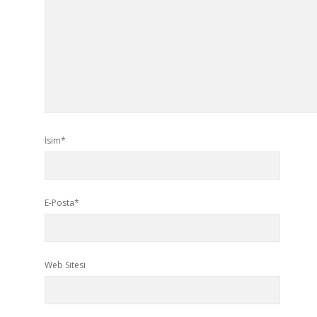
İsim*
E-Posta*
Web Sitesi