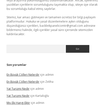
veya araştırma yükümlülüğümüz bulunmamaktadır. Ancak, üyelerimiz
yazdıkları içeriklerin sorumluluğunu taşımakta olup, siteye üye olarak
bu sorumluluğu kabul etmiş sayılırlar.
Sitemiz, kar amacı gütmeyen ve tamamen ücretsiz bir bilgi paylaşım
platformudur. Hukuka ve yasal düzenlemelere aykırı olduğunu
düşündüğünüz içerikleri,
backlinkpanelicomtr@gmail.com
adresine
bildirmeniz halinde, ilgili içerikler yasal süre içerisinde sitemizden
kaldırılacaktır.
Arama
Son yorumlar
En Büyük Çölleri Nelerdir
için
admin
En Büyük Çölleri Nelerdir
için
Zeliha
Yat Turizmi Nedir
için
admin
Yat Turizmi Nedir
için
Kartaloğlu
Miş Eki Hangi Ektir
için
admin