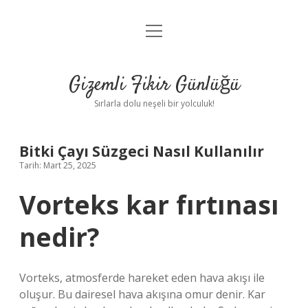
menüyü
Anasayfa
aç
Gizlilik Politikası
Gizemli Fikir Günlüğü
Yasal Uyarı
Sırlarla dolu neşeli bir yolculuk!
Hakkımızda
Bitki Çayı Süzgeci Nasıl Kullanılır
Tarih: Mart 25, 2025
Vorteks kar fırtınası
nedir?
Vorteks, atmosferde hareket eden hava akışı ile
oluşur. Bu dairesel hava akışına omur denir. Kar