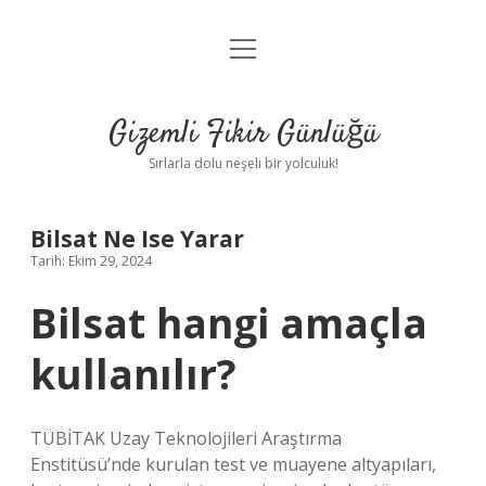
menüyü
Anasayfa
aç
Gizlilik Politikası
Gizemli Fikir Günlüğü
Yasal Uyarı
Sırlarla dolu neşeli bir yolculuk!
Hakkımızda
Bilsat Ne Ise Yarar
Tarih: Ekim 29, 2024
Bilsat hangi amaçla
kullanılır?
TÜBİTAK Uzay Teknolojileri Araştırma
Enstitüsü’nde kurulan test ve muayene altyapıları,