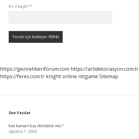
6 + 2 kaçtır?
*
https://gezirehberiforum.com
https://artidekorasyon.com.tr
https://feres.com.tr
knight online
nttgame
Sitemap
Sidebar
Son Yazılar
Kan kanseri baş döndürür mü ?
Ağustos 7, 2026