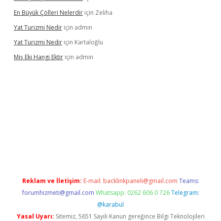
En Büyük Çölleri Nelerdir
için
Zeliha
Yat Turizmi Nedir
için
admin
Yat Turizmi Nedir
için
Kartaloğlu
Miş Eki Hangi Ektir
için
admin
operabet
betexper
Reklam ve İletişim:
E-mail:
backlinkpaneli@gmail.com
Teams:
forumhizmeti@gmail.com
Whatsapp: 0262 606 0 726
Telegram:
@karabul
Yasal Uyarı:
Sitemiz, 5651 Sayılı Kanun gereğince Bilgi Teknolojileri