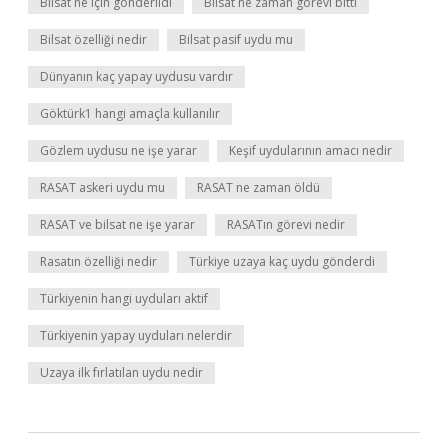
Bilsat ne için gönderildi
Bilsat ne zaman görevi bitti
Bilsat özelliği nedir
Bilsat pasif uydu mu
Dünyanın kaç yapay uydusu vardır
Göktürk1 hangi amaçla kullanılır
Gözlem uydusu ne işe yarar
Keşif uydularının amacı nedir
RASAT askeri uydu mu
RASAT ne zaman öldü
RASAT ve bilsat ne işe yarar
RASATın görevi nedir
Rasatın özelliği nedir
Türkiye uzaya kaç uydu gönderdi
Türkiyenin hangi uyduları aktif
Türkiyenin yapay uyduları nelerdir
Uzaya ilk fırlatılan uydu nedir