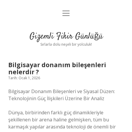
menüyü
Anasayfa
aç
Gizlilik Politikası
Gizemli Fikir Günlüğü
Yasal Uyarı
Sırlarla dolu neşeli bir yolculuk!
Hakkımızda
Bilgisayar donanım bileşenleri
nelerdir ?
Tarih: Ocak 1, 2026
Bilgisayar Donanım Bileşenleri ve Siyasal Düzen:
Teknolojinin Güç İlişkileri Üzerine Bir Analiz
Dünya, birbirinden farklı güç dinamikleriyle
şekillenen bir arena haline gelmişken, tüm bu
karmaşık yapılar arasında teknoloji de önemli bir