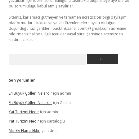
yazdıkları içeriklerin sorumluluğunu taşımakta olup, siteye üye olarak
bu sorumluluğu kabul etmiş sayılırlar.
Sitemiz, kar amacı gütmeyen ve tamamen ücretsiz bir bilgi paylaşım
platformudur. Hukuka ve yasal düzenlemelere aykırı olduğunu
düşündüğünüz içerikleri,
backlinkpanelicomtr@gmail.com
adresine
bildirmeniz halinde, ilgili içerikler yasal süre içerisinde sitemizden
kaldırılacaktır.
Arama
Son yorumlar
En Büyük Çölleri Nelerdir
için
admin
En Büyük Çölleri Nelerdir
için
Zeliha
Yat Turizmi Nedir
için
admin
Yat Turizmi Nedir
için
Kartaloğlu
Miş Eki Hangi Ektir
için
admin