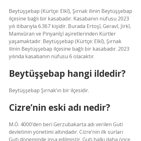
Beytüşşebap (Kürtçe: Elkî), Şırnak ilinin Beytüşşebap
ilçesine bağlı bir kasabadır. Kasabanın nüfusu 2023
yılı itibarıyla 6.367 kişidir. Burada Ertoşî, Geravî, Jirkî,
Mamxûran ve Pinyanîşî aşiretlerinden Kürtler
yaşamaktadır. Beytüşşebap (Kürtçe: Elkî), Şırnak
ilinin Beytüşşebap ilçesine bağlı bir kasabadır. 2023
yılında kasabanın nüfusu 6 olacaktır.
Beytüşşebap hangi ildedir?
Beytüşşebap Şırnak’ın bir ilçesidir.
Cizre’nin eski adı nedir?
M.Ö. 4000’den beri Gerzubakarta adı verilen Guti
devletinin yönetimi altındadır. Cizre’nin ilk surları
Guti döneminde inşa edilmiştir. Guti halkı daha önce