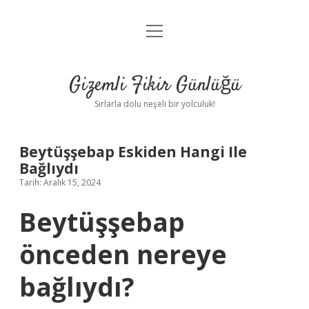
menüyü
Anasayfa
aç
Gizlilik Politikası
Gizemli Fikir Günlüğü
Yasal Uyarı
Sırlarla dolu neşeli bir yolculuk!
Hakkımızda
Beytüşşebap Eskiden Hangi Ile
Bağlıydı
Tarih: Aralık 15, 2024
Beytüşşebap
önceden nereye
bağlıydı?