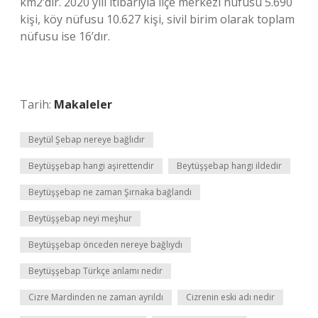
km2’dir. 2020 yılı itibarıyla ilçe merkezi nüfusu 5.690
kişi, köy nüfusu 10.627 kişi, sivil birim olarak toplam
nüfusu ise 16’dır.
Tarih:
Makaleler
Beytül Şebap nereye bağlıdır
Beytüşşebap hangi aşirettendir
Beytüşşebap hangi ildedir
Beytüşşebap ne zaman Şırnaka bağlandı
Beytüşşebap neyi meşhur
Beytüşşebap önceden nereye bağlıydı
Beytüşşebap Türkçe anlamı nedir
Cizre Mardinden ne zaman ayrıldı
Cizrenin eski adı nedir