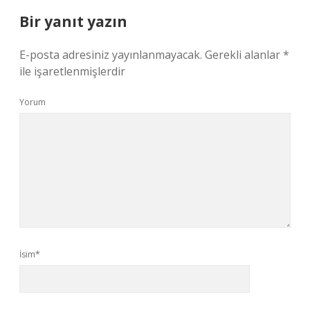
Bir yanıt yazın
E-posta adresiniz yayınlanmayacak.
Gerekli alanlar
*
ile işaretlenmişlerdir
Yorum
İsim*