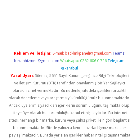
ndoperabet
betexper
Reklam ve İletişim:
E-mail:
backlinkpaneli@gmail.com
Teams:
forumhizmeti@gmail.com
Whatsapp: 0262 606 0 726
Telegram:
@karabul
Yasal Uyarı:
Sitemiz, 5651 Sayılı Kanun gereğince Bilgi Teknolojileri
ve İletişim Kurumu (BTK) tarafından onaylanmış bir Yer Sağlayıcı
olarak hizmet vermektedir. Bu nedenle, sitedeki içerikleri proaktif
olarak denetleme veya araştırma yükümlülüğümüz bulunmamaktadır.
Ancak, üyelerimiz yazdıkları içeriklerin sorumluluğunu taşımakta olup,
siteye üye olarak bu sorumluluğu kabul etmiş sayılırlar. Bu internet
sitesi, herhangi bir marka, kurum veya şahıs şirketi ile hiçbir bağlantısı
bulunmamaktadır. Sitede yalnızca kendi hazırladığımız makaleler
paylaşılmaktadır. Burada yer alan içerikler haber niteliği taşımamakta