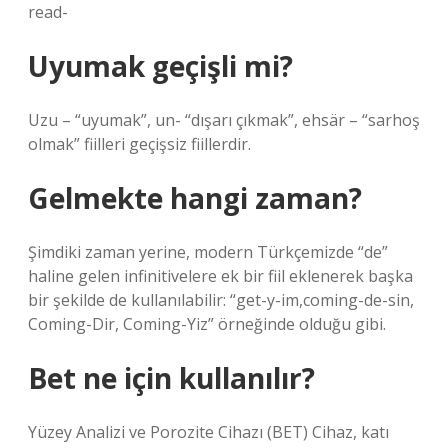
read-
Uyumak geçişli mi?
Uzu – “uyumak”, un- “dışarı çıkmak”, ehsär – “sarhoş
olmak” fiilleri geçişsiz fiillerdir.
Gelmekte hangi zaman?
Şimdiki zaman yerine, modern Türkçemizde “de”
haline gelen infinitivelere ek bir fiil eklenerek başka
bir şekilde de kullanılabilir: “get-y-im,coming-de-sin,
Coming-Dir, Coming-Yiz” örneğinde olduğu gibi.
Bet ne için kullanılır?
Yüzey Analizi ve Porozite Cihazı (BET) Cihaz, katı