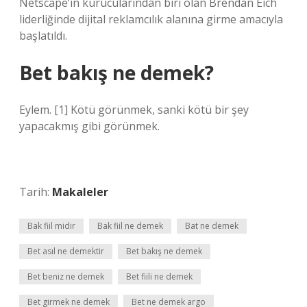
Netscape’in kurucularından biri olan Brendan Eich
liderliğinde dijital reklamcılık alanına girme amacıyla
başlatıldı.
Bet bakış ne demek?
Eylem. [1] Kötü görünmek, sanki kötü bir şey
yapacakmış gibi görünmek.
Tarih:
Makaleler
Bak fiil midir
Bak fiil ne demek
Bat ne demek
Bet asıl ne demektir
Bet bakış ne demek
Bet beniz ne demek
Bet fiili ne demek
Bet girmek ne demek
Bet ne demek argo