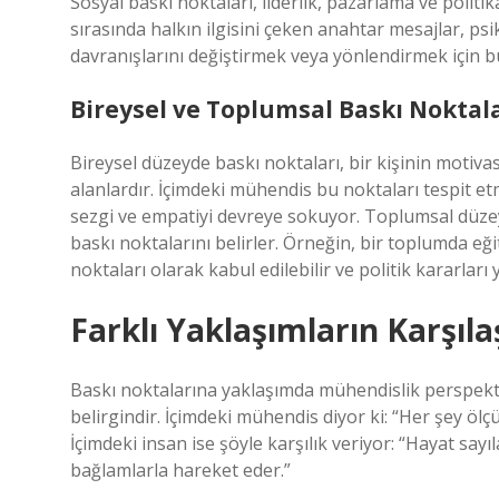
Sosyal baskı noktaları, liderlik, pazarlama ve polit
sırasında halkın ilgisini çeken anahtar mesajlar, psi
davranışlarını değiştirmek veya yönlendirmek için bu
Bireysel ve Toplumsal Baskı Noktala
Bireysel düzeyde baskı noktaları, bir kişinin motiva
alanlardır. İçimdeki mühendis bu noktaları tespit etm
sezgi ve empatiyi devreye sokuyor. Toplumsal düzey
baskı noktalarını belirler. Örneğin, bir toplumda eğit
noktaları olarak kabul edilebilir ve politik kararları 
Farklı Yaklaşımların Karşıla
Baskı noktalarına yaklaşımda mühendislik perspektifi
belirgindir. İçimdeki mühendis diyor ki: “Her şey ölçüle
İçimdeki insan ise şöyle karşılık veriyor: “Hayat say
bağlamlarla hareket eder.”