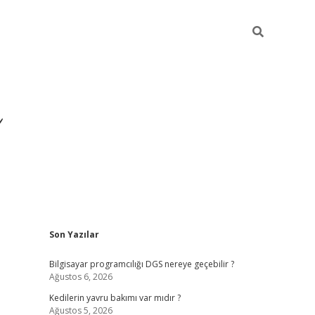
Sidebar
Son Yazılar
ilbet yeni giriş
ilbet
grandop
Bilgisayar programcılığı DGS nereye geçebilir ?
Ağustos 6, 2026
Kedilerin yavru bakımı var mıdır ?
Ağustos 5, 2026