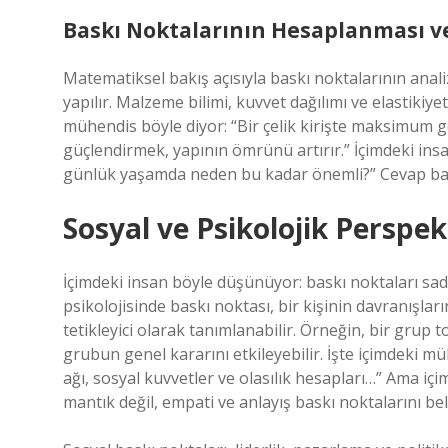
Baskı Noktalarının Hesaplanması ve
Matematiksel bakış açısıyla baskı noktalarının anal
yapılır. Malzeme bilimi, kuvvet dağılımı ve elastikiye
mühendis böyle diyor: “Bir çelik kirişte maksimum g
güçlendirmek, yapının ömrünü artırır.” İçimdeki insa
günlük yaşamda neden bu kadar önemli?” Cevap basit
Sosyal ve Psikolojik Perspek
İçimdeki insan böyle düşünüyor: baskı noktaları sadec
psikolojisinde baskı noktası, bir kişinin davranışları
tetikleyici olarak tanımlanabilir. Örneğin, bir grup to
grubun genel kararını etkileyebilir. İşte içimdeki 
ağı, sosyal kuvvetler ve olasılık hesapları…” Ama iç
mantık değil, empati ve anlayış baskı noktalarını beli