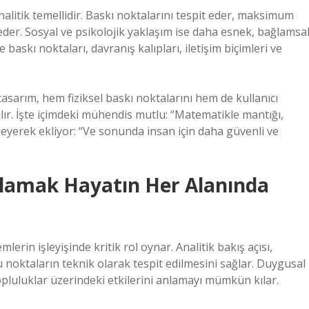
nalitik temellidir. Baskı noktalarını tespit eder, maksimum
 eder. Sosyal ve psikolojik yaklaşım ise daha esnek, bağlamsa
baskı noktaları, davranış kalıpları, iletişim biçimleri ve
asarım, hem fiziksel baskı noktalarını hem de kullanıcı
lır. İşte içimdeki mühendis mutlu: “Matematikle mantığı,
seyerek ekliyor: “Ve sonunda insan için daha güvenli ve
nlamak Hayatın Her Alanında
emlerin işleyişinde kritik rol oynar. Analitik bakış açısı,
noktaların teknik olarak tespit edilmesini sağlar. Duygusal
topluluklar üzerindeki etkilerini anlamayı mümkün kılar.