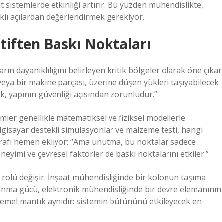
sistemlerde etkinliği artırır. Bu yüzden mühendislikte,
rklı açılardan değerlendirmek gerekiyor.
tiften Baskı Noktaları
n dayanıklılığını belirleyen kritik bölgeler olarak öne çıkar
veya bir makine parçası, üzerine düşen yükleri taşıyabilecek
ek, yapının güvenliği açısından zorunludur.”
mler genellikle matematiksel ve fiziksel modellerle
bilgisayar destekli simülasyonlar ve malzeme testi, hangi
tarafı hemen ekliyor: “Ama unutma, bu noktalar sadece
deneyimi ve çevresel faktörler de baskı noktalarını etkiler.”
n rolü değişir. İnşaat mühendisliğinde bir kolonun taşıma
yanma gücü, elektronik mühendisliğinde bir devre elemanının
ak temel mantık aynıdır: sistemin bütününü etkileyecek en