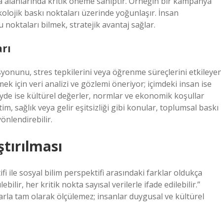
ika alanlarında kritik öneme sahiptir. Örneğin bir kampanya
kolojik baskı noktaları üzerinde yoğunlaşır. İnsan
 noktaları bilmek, stratejik avantaj sağlar.
rı
syonunu, stres tepkilerini veya öğrenme süreçlerini etkileye
ek için veri analizi ve gözlemi öneriyor; içimdeki insan ise
de ise kültürel değerler, normlar ve ekonomik koşullar
im, sağlık veya gelir eşitsizliği gibi konular, toplumsal baskı
yönlendirebilir.
ştırılması
 ile sosyal bilim perspektifi arasındaki farklar oldukça
bilir, her kritik nokta sayısal verilerle ifade edilebilir.”
ılarla tam olarak ölçülemez; insanlar duygusal ve kültürel