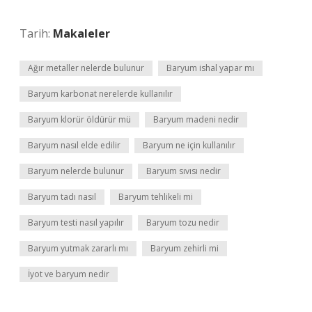
Tarih:
Makaleler
Ağır metaller nelerde bulunur
Baryum ishal yapar mı
Baryum karbonat nerelerde kullanılır
Baryum klorür öldürür mü
Baryum madeni nedir
Baryum nasıl elde edilir
Baryum ne için kullanılır
Baryum nelerde bulunur
Baryum sıvısı nedir
Baryum tadı nasıl
Baryum tehlikeli mi
Baryum testi nasıl yapılır
Baryum tozu nedir
Baryum yutmak zararlı mı
Baryum zehirli mi
İyot ve baryum nedir