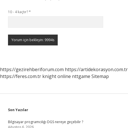
10 - 4 kaçtır?
*
https://gezirehberiforum.com
https://artidekorasyon.com.tr
https://feres.com.tr
knight online
nttgame
Sitemap
Sidebar
Son Yazılar
Bilgisayar programcılığı DGS nereye geçebilir ?
Ağustos 6, 2026