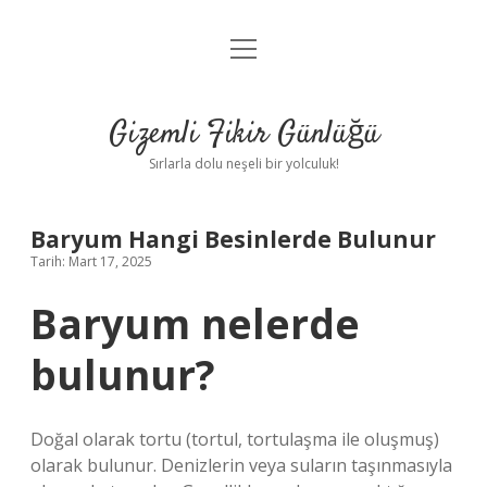
menüyü
Anasayfa
aç
Gizlilik Politikası
Gizemli Fikir Günlüğü
Yasal Uyarı
Sırlarla dolu neşeli bir yolculuk!
Hakkımızda
Baryum Hangi Besinlerde Bulunur
Tarih: Mart 17, 2025
Baryum nelerde
bulunur?
Doğal olarak tortu (tortul, tortulaşma ile oluşmuş)
olarak bulunur. Denizlerin veya suların taşınmasıyla