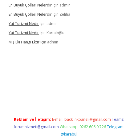
En Büyük Çölleri Nelerdir
için
admin
En Büyük Çölleri Nelerdir
için
Zeliha
Yat Turizmi Nedir
için
admin
Yat Turizmi Nedir
için
Kartaloğlu
Miş Eki Hangi Ektir
için
admin
operabet
betexper
Reklam ve İletişim:
E-mail:
backlinkpaneli@gmail.com
Teams:
forumhizmeti@gmail.com
Whatsapp: 0262 606 0 726
Telegram:
@karabul