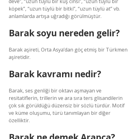
deve”, “uzun tüylü bir kuş cinsi”, “uzun tüylü bir
köpek”, “uzun tüylü bir bitki”, “uzun tüylü at” vb.
anlamlarda artışa uğradığı görülmüştür.
Barak soyu nereden gelir?
Barak aşireti, Orta Asya’dan göç etmiş bir Türkmen
aşiretidir.
Barak kavramı nedir?
Barak, ses genliği bir oktavı aşmayan ve
resitatiflerin, trillerin ve ara sıra ters glisandilerin
çok sık görüldüğü düzensiz bir sözlü türdür. Motif
ve küme oluşumu, türü tanımlayan bir diğer
özelliktir.
Barak ne demek Arapça?