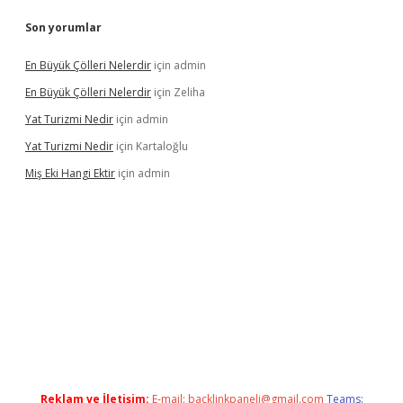
Son yorumlar
En Büyük Çölleri Nelerdir
için
admin
En Büyük Çölleri Nelerdir
için
Zeliha
Yat Turizmi Nedir
için
admin
Yat Turizmi Nedir
için
Kartaloğlu
Miş Eki Hangi Ektir
için
admin
doperabet
betexper
Reklam ve İletişim:
E-mail:
backlinkpaneli@gmail.com
Teams: