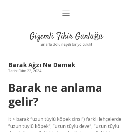
menüyü
Anasayfa
aç
Gizlilik Politikası
Gizemli Fikir Günlüğü
Yasal Uyarı
Sırlarla dolu neşeli bir yolculuk!
Hakkımızda
Barak Ağzı Ne Demek
Tarih: Ekim 22, 2024
Barak ne anlama
gelir?
it > barak “uzun tüylü köpek cinsi”) farklı lehçelerde
“uzun tüylü köpek”, “uzun tüylü deve”, “uzun tüylü