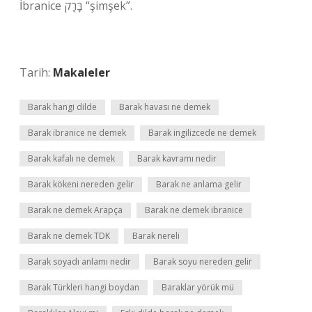
İbranice בָּרָק “şimşek”.
Tarih:
Makaleler
Barak hangi dilde
Barak havası ne demek
Barak ibranice ne demek
Barak ingilizcede ne demek
Barak kafalı ne demek
Barak kavramı nedir
Barak kökeni nereden gelir
Barak ne anlama gelir
Barak ne demek Arapça
Barak ne demek ibranice
Barak ne demek TDK
Barak nereli
Barak soyadı anlamı nedir
Barak soyu nereden gelir
Barak Türkleri hangi boydan
Baraklar yörük mü