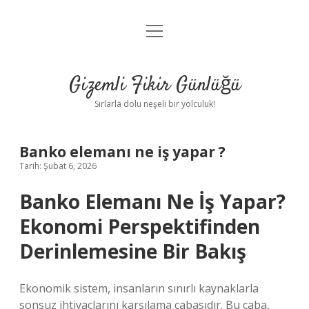
menüyü
Anasayfa
aç
Gizlilik Politikası
Gizemli Fikir Günlüğü
Yasal Uyarı
Sırlarla dolu neşeli bir yolculuk!
Hakkımızda
Banko elemanı ne iş yapar ?
Tarih: Şubat 6, 2026
Banko Elemanı Ne İş Yapar?
Ekonomi Perspektifinden
Derinlemesine Bir Bakış
Ekonomik sistem, insanların sınırlı kaynaklarla
sonsuz ihtiyaçlarını karşılama çabasıdır. Bu çaba,