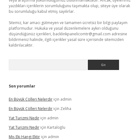
veya araştırma yükümlülüğümüz bulunmamaktadır. Ancak, üyelerimiz
yazdıkları içeriklerin sorumluluğunu taşımakta olup, siteye üye olarak
bu sorumluluğu kabul etmiş sayılırlar.
Sitemiz, kar amacı gütmeyen ve tamamen ücretsiz bir bilgi paylaşım
platformudur. Hukuka ve yasal düzenlemelere aykırı olduğunu
düşündüğünüz içerikleri,
backlinkpanelicomtr@gmail.com
adresine
bildirmeniz halinde, ilgili içerikler yasal süre içerisinde sitemizden
kaldırılacaktır.
Arama
Son yorumlar
En Büyük Çölleri Nelerdir
için
admin
En Büyük Çölleri Nelerdir
için
Zeliha
Yat Turizmi Nedir
için
admin
Yat Turizmi Nedir
için
Kartaloğlu
Miş Eki Hangi Ektir
için
admin