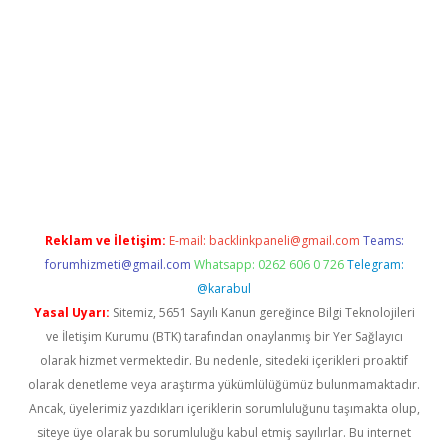
operabet
betexper
Reklam ve İletişim:
E-mail:
backlinkpaneli@gmail.com
Teams:
forumhizmeti@gmail.com
Whatsapp: 0262 606 0 726
Telegram:
@karabul
Yasal Uyarı:
Sitemiz, 5651 Sayılı Kanun gereğince Bilgi Teknolojileri
ve İletişim Kurumu (BTK) tarafından onaylanmış bir Yer Sağlayıcı
olarak hizmet vermektedir. Bu nedenle, sitedeki içerikleri proaktif
olarak denetleme veya araştırma yükümlülüğümüz bulunmamaktadır.
Ancak, üyelerimiz yazdıkları içeriklerin sorumluluğunu taşımakta olup,
siteye üye olarak bu sorumluluğu kabul etmiş sayılırlar. Bu internet