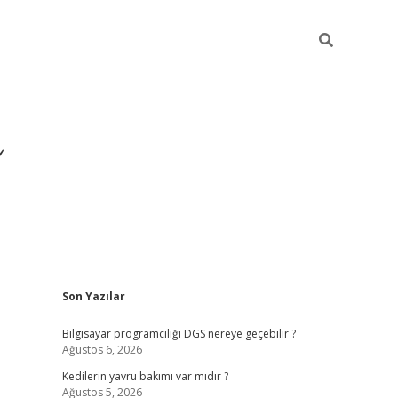
Sidebar
Son Yazılar
ilbet yeni giriş
ilbet
gr
Bilgisayar programcılığı DGS nereye geçebilir ?
Ağustos 6, 2026
Kedilerin yavru bakımı var mıdır ?
Ağustos 5, 2026