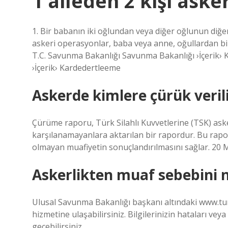
1 aileden 2 kişi aske
1. Bir babanın iki oğlundan veya diğer oğlunun diğer
askeri operasyonlar, baba veya anne, oğullardan bir
T.C. Savunma Bakanlığı Savunma Bakanlığı ›İçerik›
›İçerik› Kardedertleeme
Askerde kimlere çürük veril
Çürüme raporu, Türk Silahlı Kuvvetlerine (TSK) asker
karşılanamayanlara aktarılan bir rapordur. Bu rapor
olmayan muafiyetin sonuçlandırılmasını sağlar. 20 M
Askerlikten muaf sebebini n
Ulusal Savunma Bakanlığı başkanı altındaki www.turk
hizmetine ulaşabilirsiniz. Bilgilerinizin hataları vey
geçebilirsiniz.