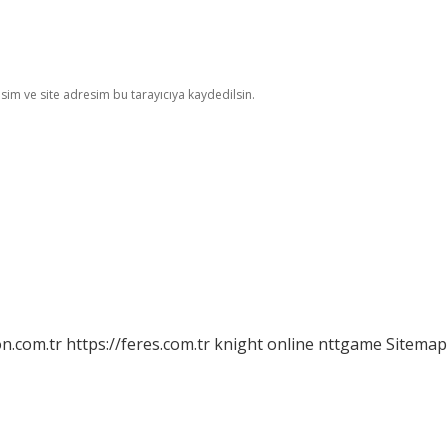
im ve site adresim bu tarayıcıya kaydedilsin.
on.com.tr
https://feres.com.tr
knight online
nttgame
Sitemap