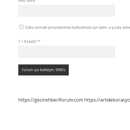
Web Sitesi
Daha sonraki yorumlarımda kullanılması için adım, e-posta adres
7 + 8 kaçtır?
*
https://gezirehberiforum.com
https://artidekorasy