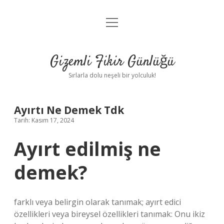
menüyü
Anasayfa
aç
Gizlilik Politikası
Gizemli Fikir Günlüğü
Yasal Uyarı
Sırlarla dolu neşeli bir yolculuk!
Hakkımızda
Ayırtı Ne Demek Tdk
Tarih: Kasım 17, 2024
Ayırt edilmiş ne
demek?
farklı veya belirgin olarak tanımak; ayırt edici
özellikleri veya bireysel özellikleri tanımak: Onu ikiz