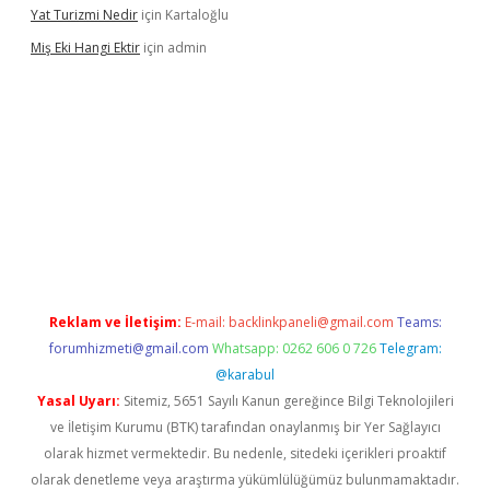
Yat Turizmi Nedir
için
Kartaloğlu
Miş Eki Hangi Ektir
için
admin
ndoperabet
betexper
Reklam ve İletişim:
E-mail:
backlinkpaneli@gmail.com
Teams:
forumhizmeti@gmail.com
Whatsapp: 0262 606 0 726
Telegram:
@karabul
Yasal Uyarı:
Sitemiz, 5651 Sayılı Kanun gereğince Bilgi Teknolojileri
ve İletişim Kurumu (BTK) tarafından onaylanmış bir Yer Sağlayıcı
olarak hizmet vermektedir. Bu nedenle, sitedeki içerikleri proaktif
olarak denetleme veya araştırma yükümlülüğümüz bulunmamaktadır.