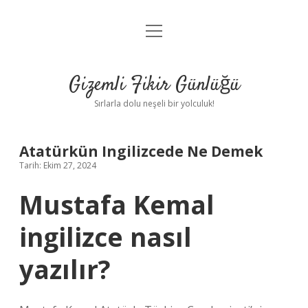
menüyü
Anasayfa
aç
Gizlilik Politikası
Gizemli Fikir Günlüğü
Yasal Uyarı
Sırlarla dolu neşeli bir yolculuk!
Hakkımızda
Atatürkün Ingilizcede Ne Demek
Tarih: Ekim 27, 2024
Mustafa Kemal
ingilizce nasıl
yazılır?