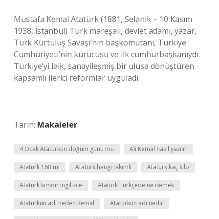
Mustafa Kemal Atatürk (1881, Selanik – 10 Kasım
1938, İstanbul) Türk mareşali, devlet adamı, yazar,
Türk Kurtuluş Savaşı’nın başkomutanı, Türkiye
Cumhuriyeti’nin kurucusu ve ilk cumhurbaşkanıydı.
Türkiye’yi laik, sanayileşmiş bir ulusa dönüştüren
kapsamlı ilerici reformlar uyguladı.
Tarih:
Makaleler
4 Ocak Atatürkün doğum günü mü
Ali Kemal nasıl yazılır
Atatürk 168 mi
Atatürk hangi takımlı
Atatürk kaç kilo
Atatürk kimdir ingilizce
Atatürk Türkçede ne demek
Atatürkün adı neden Kemal
Atatürkün adı nedir