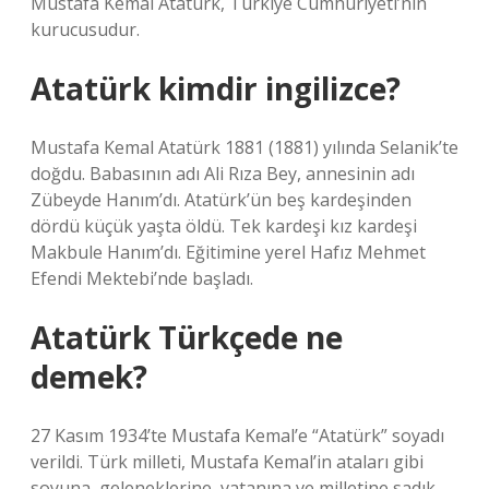
Mustafa Kemal Atatürk, Türkiye Cumhuriyeti’nin
kurucusudur.
Atatürk kimdir ingilizce?
Mustafa Kemal Atatürk 1881 (1881) yılında Selanik’te
doğdu. Babasının adı Ali Rıza Bey, annesinin adı
Zübeyde Hanım’dı. Atatürk’ün beş kardeşinden
dördü küçük yaşta öldü. Tek kardeşi kız kardeşi
Makbule Hanım’dı. Eğitimine yerel Hafız Mehmet
Efendi Mektebi’nde başladı.
Atatürk Türkçede ne
demek?
27 Kasım 1934’te Mustafa Kemal’e “Atatürk” soyadı
verildi. Türk milleti, Mustafa Kemal’in ataları gibi
soyuna, geleneklerine, vatanına ve milletine sadık