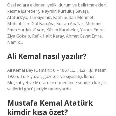
Özel adlara eklenen iyelik, durum ve belirtme ekleri
kesme işaretleriyle ayrılır: Kurtuluş Savaşı,
Atatürk’ya, Türkiyemiz, Fatih Sultan Mehmet,
Muhibbi’ler, Gül Baba’ya, Sultan Ana’lar, Mehmet
Emin Yurdakul’ von, Kâzım Karabekir, Yunus Emre,
Ziya Gökalp, Refik Halit Karay, Ahmet Cevat Emre,
Namık…
Ali Kemal nasıl yazılır?
Ali Kemal Bey (Osmanlı: عَلِى كمال‌ بك, 1867 – 6 Kasım
1922), Türk yazar, gazeteci ve siyasetçi. İkinci
Meşrutiyet ve Mütareke döneminde sendika karşıtı
ve ilerici görüşleriyle tanınıyordu.
Mustafa Kemal Atatürk
kimdir kısa özet?