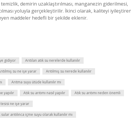
 temizlik, demirin uzaklaştırılması, manganezin giderilmesi,
ması yoluyla gerçekleştirilir. İkinci olarak, kaliteyi iyileştire
eyen maddeler hedefli bir şekilde eklenir.
ye gidiyor
Arıtılan atık su nerelerde kullanılır
rıtılmış su ne işe yarar
Arıtılmış su nerede kullanılır
mı
Arıtma suyu ütüde kullanılır mı
ne yapılır
Atık su arıtımı nasıl yapılır
Atık su arıtımı neden önemli
 tesisi ne işe yarar
k sular arıtılınca içme suyu olarak kullanılır mı