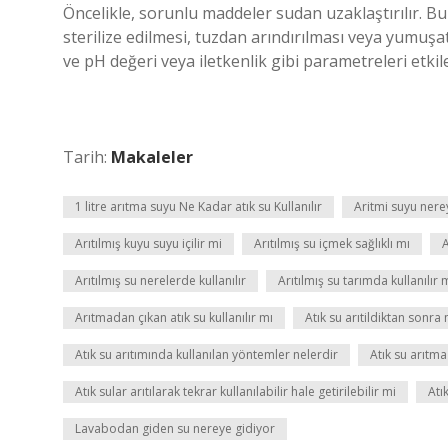
Öncelikle, sorunlu maddeler sudan uzaklaştırılır. Bu
sterilize edilmesi, tuzdan arındırılması veya yumuşatıl
ve pH değeri veya iletkenlik gibi parametreleri etkil
Tarih:
Makaleler
1 litre arıtma suyu Ne Kadar atık su Kullanılır
Aritmi suyu nere
Arıtılmış kuyu suyu içilir mi
Arıtılmış su içmek sağlıklı mı
A
Arıtılmış su nerelerde kullanılır
Arıtılmış su tarımda kullanılır 
Arıtmadan çıkan atık su kullanılır mı
Atık su arıtildiktan sonra 
Atık su arıtımında kullanılan yöntemler nelerdir
Atık su arıtma
Atık sular arıtılarak tekrar kullanılabilir hale getirilebilir mi
Atı
Lavabodan giden su nereye gidiyor