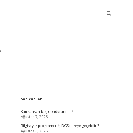
Sidebar
Son Yazılar
ilbet yeni giriş
ilbet
gr
Kan kanseri baş döndürür mü ?
Ağustos 7, 2026
Bilgisayar programcılığı DGS nereye geçebilir ?
Ağustos 6, 2026