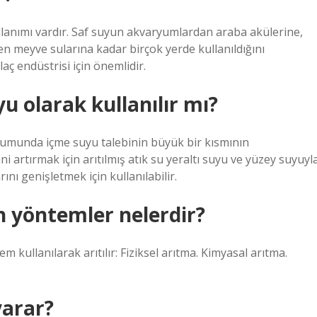
llanımı vardır. Saf suyun akvaryumlardan araba akülerine,
en meyve sularına kadar birçok yerde kullanıldığını
laç endüstrisi için önemlidir.
yu olarak kullanılır mı?
urumunda içme suyu talebinin büyük bir kısmının
i artırmak için arıtılmış atık su yeraltı suyu ve yüzey suyuyl
rını genişletmek için kullanılabilir.
an yöntemler nelerdir?
 kullanılarak arıtılır: Fiziksel arıtma. Kimyasal arıtma.
yarar?