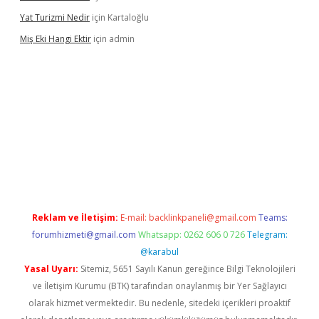
Yat Turizmi Nedir
için
Kartaloğlu
Miş Eki Hangi Ektir
için
admin
doperabet
betexper
Reklam ve İletişim:
E-mail:
backlinkpaneli@gmail.com
Teams:
forumhizmeti@gmail.com
Whatsapp: 0262 606 0 726
Telegram:
@karabul
Yasal Uyarı:
Sitemiz, 5651 Sayılı Kanun gereğince Bilgi Teknolojileri
ve İletişim Kurumu (BTK) tarafından onaylanmış bir Yer Sağlayıcı
olarak hizmet vermektedir. Bu nedenle, sitedeki içerikleri proaktif