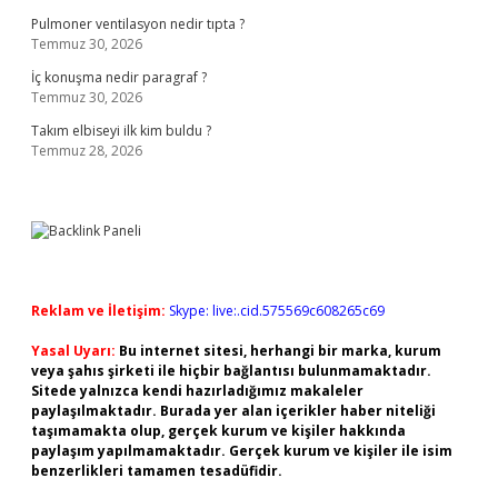
Pulmoner ventilasyon nedir tıpta ?
Temmuz 30, 2026
İç konuşma nedir paragraf ?
Temmuz 30, 2026
Takım elbiseyi ilk kim buldu ?
Temmuz 28, 2026
Reklam ve İletişim:
Skype: live:.cid.575569c608265c69
Yasal Uyarı:
Bu internet sitesi, herhangi bir marka, kurum
veya şahıs şirketi ile hiçbir bağlantısı bulunmamaktadır.
Sitede yalnızca kendi hazırladığımız makaleler
paylaşılmaktadır. Burada yer alan içerikler haber niteliği
taşımamakta olup, gerçek kurum ve kişiler hakkında
paylaşım yapılmamaktadır. Gerçek kurum ve kişiler ile isim
benzerlikleri tamamen tesadüfidir.