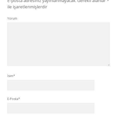
E-posta adresiniz yayınlanmayacak.
Gerekli alanlar
*
ile işaretlenmişlerdir
Yorum
İsim*
E-Posta*