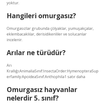
yoktur.
Hangileri omurgasız?
Omurgasızlar grubunda çölyaklar, yumuşakçalar,
eklembacaklılar, derisidikenliler ve solucanlar
incelenir.
Arılar ne türüdür?
Arı
Krallığı:AnimaliaSınıf:InsectaOrder:HymenopteraSup
erfamily:ApoideaSınıf:Anthophila1 satır daha
Omurgasız hayvanlar
nelerdir 5. sınıf?