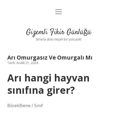
menüyü
Anasayfa
aç
Gizlilik Politikası
Gizemli Fikir Günlüğü
Yasal Uyarı
Sırlarla dolu neşeli bir yolculuk!
Hakkımızda
Arı Omurgasız Ve Omurgalı Mı
Tarih: Aralık 21, 2024
Arı hangi hayvan
sınıfına girer?
BöcekBiene / Sınıf