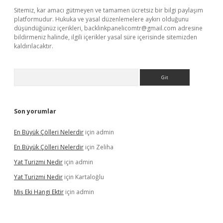
Sitemiz, kar amacı gütmeyen ve tamamen ücretsiz bir bilgi paylaşım
platformudur. Hukuka ve yasal düzenlemelere aykırı olduğunu
düşündüğünüz içerikleri,
backlinkpanelicomtr@gmail.com
adresine
bildirmeniz halinde, ilgili içerikler yasal süre içerisinde sitemizden
kaldırılacaktır.
Arama
Son yorumlar
En Büyük Çölleri Nelerdir
için
admin
En Büyük Çölleri Nelerdir
için
Zeliha
Yat Turizmi Nedir
için
admin
Yat Turizmi Nedir
için
Kartaloğlu
Miş Eki Hangi Ektir
için
admin