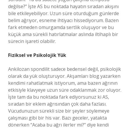
değilse?” İşte AS bu noktada hayatın sıradan akışını
bile etkileyebiliyor. Uzun süre oturduğum günlerde
belim ağrıyor, esneme ihtiyacı hissediyorum. Bazen
fark etmeden omurgamda sertlik oluşuyor ve bu
küçük ama sürekli hatırlatmalar aslında iltihaplı bir
sürecin işareti olabilir.
Fiziksel ve Psikolojik Yük
Ankilozan spondilit sadece bedensel değil, psikolojik
olarak da yük oluşturuyor. Akşamları blog yazarken
kendimi rahatlatmak istiyorum, ama bazen ağrının
etkisiyle klavyeye uzun süre odaklanmak zor oluyor.
İşte tam da bu noktada fark ediyorsunuz ki AS,
sıradan bir eklem ağrısından çok daha fazlası.
Vücudunuzun sürekli size bir şeyler söylemeye
çalışması gibi bir his var. Bazı geceler, yatakta
dönerken “Acaba bu ağrı ilerler mi?” diye kendi