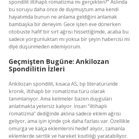
spondilit iltihaplı romatizma mı gerçekten?” Aslında
bu soruyu daha önce de duymuştum ama kendi
hayatımda bunun ne anlama geldiğini anlamak
bambaşka bir deneyim. Gece işten eve dönerken
otobüste hafif bir sırt ağrısı hissettiğimde, acaba bu
sadece yorgunluktan mı yoksa bir şeyin habercisi mi
diye düşünmeden edemiyorum.
Geçmişten Bugüne: Ankilozan
Spondilitin İzleri
Ankilozan spondilit, kısaca AS, tıp literatüründe
kronik, iltihaplı bir romatizma türü olarak
tanımlanıyor. Ama kelimeler bazen duyguları
anlatmakta yetersiz kalıyor. İnsan “iltihaplı
romatizma” dediğinde aklına sadece eklem ağrısı
geliyor, ama işin içinde çok daha fazlası var. Özellikle
omurga ve kalça eklemlerini hedef alıyor, zamanla
eklemlerde sertlik ve hareket kısıtlılığı yaratabiliyor.