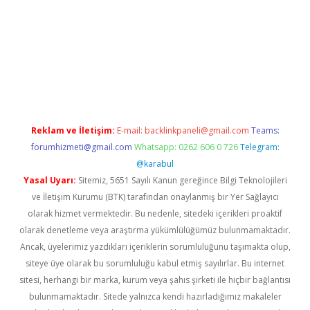
ndoperabet
betexper
Reklam ve İletişim:
E-mail:
backlinkpaneli@gmail.com
Teams:
forumhizmeti@gmail.com
Whatsapp: 0262 606 0 726
Telegram:
@karabul
Yasal Uyarı:
Sitemiz, 5651 Sayılı Kanun gereğince Bilgi Teknolojileri
ve İletişim Kurumu (BTK) tarafından onaylanmış bir Yer Sağlayıcı
olarak hizmet vermektedir. Bu nedenle, sitedeki içerikleri proaktif
olarak denetleme veya araştırma yükümlülüğümüz bulunmamaktadır.
Ancak, üyelerimiz yazdıkları içeriklerin sorumluluğunu taşımakta olup,
siteye üye olarak bu sorumluluğu kabul etmiş sayılırlar. Bu internet
sitesi, herhangi bir marka, kurum veya şahıs şirketi ile hiçbir bağlantısı
bulunmamaktadır. Sitede yalnızca kendi hazırladığımız makaleler