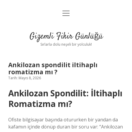
menüyü
Anasayfa
aç
Gizlilik Politikası
Gizemli Fikir Günlüğü
Yasal Uyarı
Sırlarla dolu neşeli bir yolculuk!
Hakkımızda
Ankilozan spondilit iltihaplı
romatizma mı ?
Tarih: Mayıs 8, 2026
Ankilozan Spondilit: İltihaplı
Romatizma mı?
Ofiste bilgisayar başında otururken bir yandan da
kafamın içinde dönüp duran bir soru var: “Ankilozan