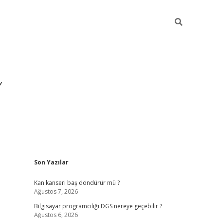
Sidebar
Son Yazılar
ilbet yeni giriş
ilbet
gran
Kan kanseri baş döndürür mü ?
Ağustos 7, 2026
Bilgisayar programcılığı DGS nereye geçebilir ?
Ağustos 6, 2026