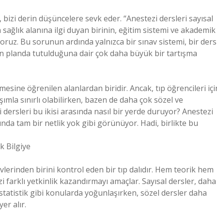
bizi derin düşüncelere sevk eder. “Anestezi dersleri sayısal
a sağlık alanına ilgi duyan birinin, eğitim sistemi ve akademik
ruz. Bu sorunun ardında yalnızca bir sınav sistemi, bir ders
ön planda tutulduğuna dair çok daha büyük bir tartışma
mesine öğrenilen alanlardan biridir. Ancak, tıp öğrencileri içi
aşımla sınırlı olabilirken, bazen de daha çok sözel ve
i dersleri bu ikisi arasında nasıl bir yerde duruyor? Anestezi
nda tam bir netlik yok gibi görünüyor. Hadi, birlikte bu
k Bilgiye
lerinden birini kontrol eden bir tıp dalıdır. Hem teorik hem
zi farklı yetkinlik kazandırmayı amaçlar. Sayısal dersler, daha
statistik gibi konularda yoğunlaşırken, sözel dersler daha
er alır.