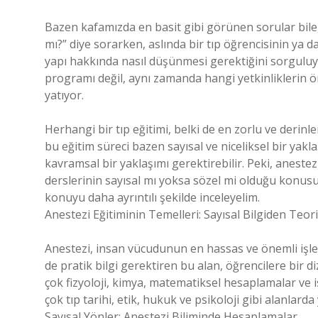
Bazen kafamızda en basit gibi görünen sorular bile, 
mı?” diye sorarken, aslında bir tıp öğrencisinin ya d
yapı hakkında nasıl düşünmesi gerektiğini sorguluyo
programı değil, aynı zamanda hangi yetkinliklerin 
yatıyor.
Herhangi bir tıp eğitimi, belki de en zorlu ve derinle
bu eğitim süreci bazen sayısal ve niceliksel bir yakl
kavramsal bir yaklaşımı gerektirebilir. Peki, anestez
derslerinin sayısal mı yoksa sözel mi olduğu konusu
konuyu daha ayrıntılı şekilde inceleyelim.
Anestezi Eğitiminin Temelleri: Sayısal Bilgiden Teori
Anestezi, insan vücudunun en hassas ve önemli işlev
de pratik bilgi gerektiren bu alan, öğrencilere bir di
çok fizyoloji, kimya, matematiksel hesaplamalar ve i
çok tıp tarihi, etik, hukuk ve psikoloji gibi alanlarda y
Sayısal Yönler: Anestezi Biliminde Hesaplamalar