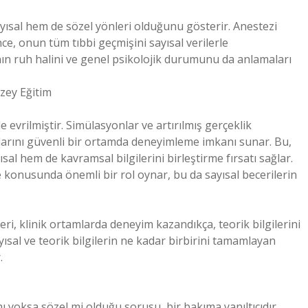
yısal hem de sözel yönleri olduğunu gösterir. Anestezi
, onun tüm tıbbi geçmişini sayısal verilerle
ın ruh halini ve genel psikolojik durumunu da anlamaları
zey Eğitim
 evrilmiştir. Simülasyonlar ve artırılmış gerçeklik
alarını güvenli bir ortamda deneyimleme imkanı sunar. Bu,
al hem de kavramsal bilgilerini birleştirme fırsatı sağlar.
rme konusunda önemli bir rol oynar, bu da sayısal becerilerin
eri, klinik ortamlarda deneyim kazandıkça, teorik bilgilerini
ayısal ve teorik bilgilerin ne kadar birbirini tamamlayan
.
ı yoksa sözel mi olduğu sorusu, bir bakıma yanıltıcıdır.