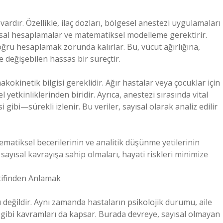
 vardır. Özellikle, ilaç dozları, bölgesel anestezi uygulamaları
ayısal hesaplamalar ve matematiksel modelleme gerektirir.
doğru hesaplamak zorunda kalırlar. Bu, vücut ağırlığına,
 değişebilen hassas bir süreçtir.
kinetik bilgisi gereklidir. Ağır hastalar veya çocuklar için
etkinliklerinden biridir. Ayrıca, anestezi sırasında vital
gibi—sürekli izlenir. Bu veriler, sayısal olarak analiz edilir
ematiksel becerilerinin ve analitik düşünme yetilerinin
r sayısal kavrayışa sahip olmaları, hayati riskleri minimize
tifinden Anlamak
ı değildir. Aynı zamanda hastaların psikolojik durumu, aile
r gibi kavramları da kapsar. Burada devreye, sayısal olmayan