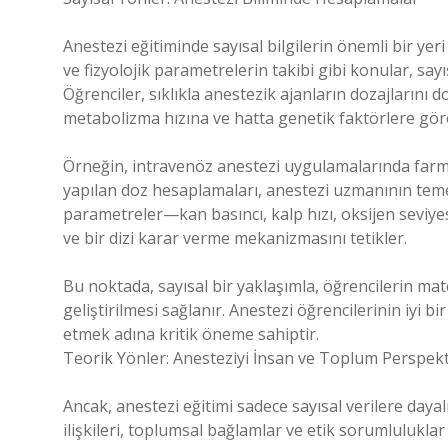
Anestezi eğitiminde sayısal bilgilerin önemli bir yeri
ve fizyolojik parametrelerin takibi gibi konular, s
Öğrenciler, sıklıkla anestezik ajanların dozajlarını 
metabolizma hızına ve hatta genetik faktörlere göre
Örneğin, intravenöz anestezi uygulamalarında farmako
yapılan doz hesaplamaları, anestezi uzmanının temel y
parametreler—kan basıncı, kalp hızı, oksijen seviyesi 
ve bir dizi karar verme mekanizmasını tetikler.
Bu noktada, sayısal bir yaklaşımla, öğrencilerin mat
geliştirilmesi sağlanır. Anestezi öğrencilerinin iyi bi
etmek adına kritik öneme sahiptir.
Teorik Yönler: Anesteziyi İnsan ve Toplum Perspek
Ancak, anestezi eğitimi sadece sayısal verilere dayal
ilişkileri, toplumsal bağlamlar ve etik sorumlulukla