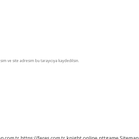
im ve site adresim bu tarayıcıya kaydedilsin.
on.com.tr
https://feres.com.tr
knight online
nttgame
Sitemap