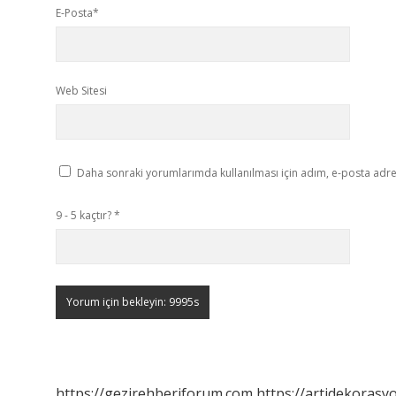
E-Posta*
Web Sitesi
Daha sonraki yorumlarımda kullanılması için adım, e-posta adres
9 - 5 kaçtır?
*
https://gezirehberiforum.com
https://artidekorasy