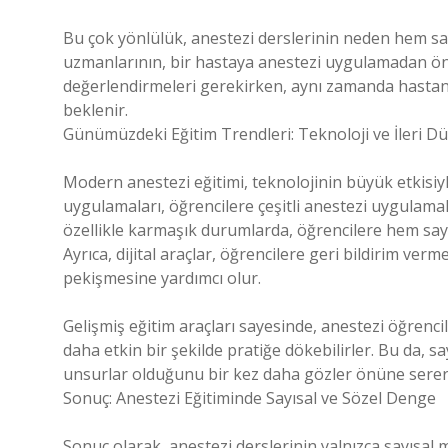
Bu çok yönlülük, anestezi derslerinin neden hem sa
uzmanlarının, bir hastaya anestezi uygulamadan önce
değerlendirmeleri gerekirken, aynı zamanda hastan
beklenir.
Günümüzdeki Eğitim Trendleri: Teknoloji ve İleri Dü
Modern anestezi eğitimi, teknolojinin büyük etkisiyle
uygulamaları, öğrencilere çeşitli anestezi uygulam
özellikle karmaşık durumlarda, öğrencilere hem sayıs
Ayrıca, dijital araçlar, öğrencilere geri bildirim ve
pekişmesine yardımcı olur.
Gelişmiş eğitim araçları sayesinde, anestezi öğrencil
daha etkin bir şekilde pratiğe dökebilirler. Bu da, s
unsurlar olduğunu bir kez daha gözler önüne serer
Sonuç: Anestezi Eğitiminde Sayısal ve Sözel Denge
Sonuç olarak, anestezi derslerinin yalnızca sayısal m