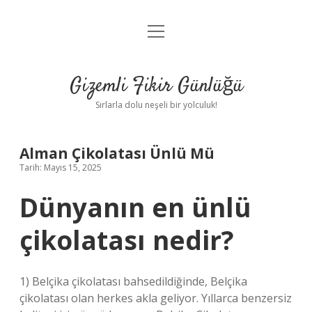
menüyü
Anasayfa
aç
Gizlilik Politikası
Gizemli Fikir Günlüğü
Yasal Uyarı
Sırlarla dolu neşeli bir yolculuk!
Hakkımızda
Alman Çikolatası Ünlü Mü
Tarih: Mayıs 15, 2025
Dünyanın en ünlü
çikolatası nedir?
1) Belçika çikolatası bahsedildiğinde, Belçika
çikolatası olan herkes akla geliyor. Yıllarca benzersiz