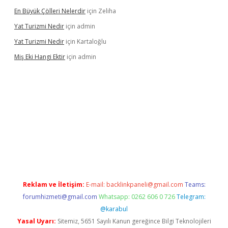
En Büyük Çölleri Nelerdir
için
Zeliha
Yat Turizmi Nedir
için
admin
Yat Turizmi Nedir
için
Kartaloğlu
Miş Eki Hangi Ektir
için
admin
randoperabet
betexper
Reklam ve İletişim:
E-mail:
backlinkpaneli@gmail.com
Teams:
forumhizmeti@gmail.com
Whatsapp: 0262 606 0 726
Telegram:
@karabul
Yasal Uyarı:
Sitemiz, 5651 Sayılı Kanun gereğince Bilgi Teknolojileri