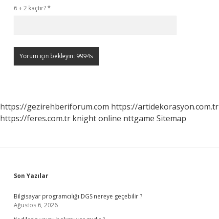
6 + 2 kaçtır?
*
https://gezirehberiforum.com
https://artidekorasyon.com.tr
https://feres.com.tr
knight online
nttgame
Sitemap
Sidebar
Son Yazılar
Bilgisayar programcılığı DGS nereye geçebilir ?
Ağustos 6, 2026