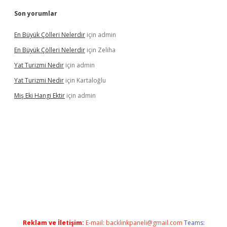
Son yorumlar
En Büyük Çölleri Nelerdir
için
admin
En Büyük Çölleri Nelerdir
için
Zeliha
Yat Turizmi Nedir
için
admin
Yat Turizmi Nedir
için
Kartaloğlu
Miş Eki Hangi Ektir
için
admin
ilbet
grandoperabet
betexper
Reklam ve İletişim:
E-mail:
backlinkpaneli@gmail.com
Teams: