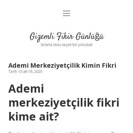
menüyü
Anasayfa
aç
Gizlilik Politikası
Gizemli Fikir Günlüğü
Yasal Uyarı
Sırlarla dolu neşeli bir yolculuk!
Hakkımızda
Ademi Merkeziyetçilik Kimin Fikri
Tarih: Ocak 16, 2025
Ademi
merkeziyetçilik fikri
kime ait?