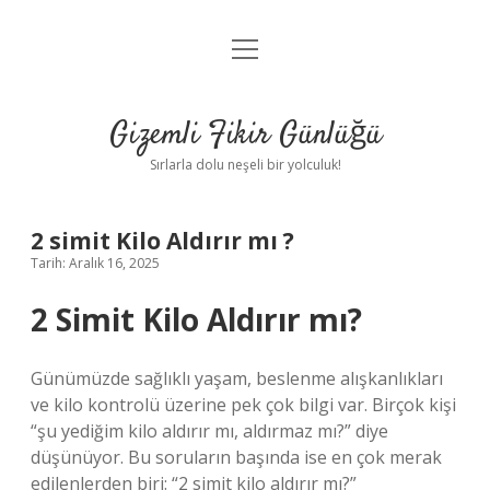
menüyü
Anasayfa
aç
Gizlilik Politikası
Gizemli Fikir Günlüğü
Yasal Uyarı
Sırlarla dolu neşeli bir yolculuk!
Hakkımızda
2 simit Kilo Aldırır mı ?
Tarih: Aralık 16, 2025
2 Simit Kilo Aldırır mı?
Günümüzde sağlıklı yaşam, beslenme alışkanlıkları
ve kilo kontrolü üzerine pek çok bilgi var. Birçok kişi
“şu yediğim kilo aldırır mı, aldırmaz mı?” diye
düşünüyor. Bu soruların başında ise en çok merak
edilenlerden biri: “2 simit kilo aldırır mı?”