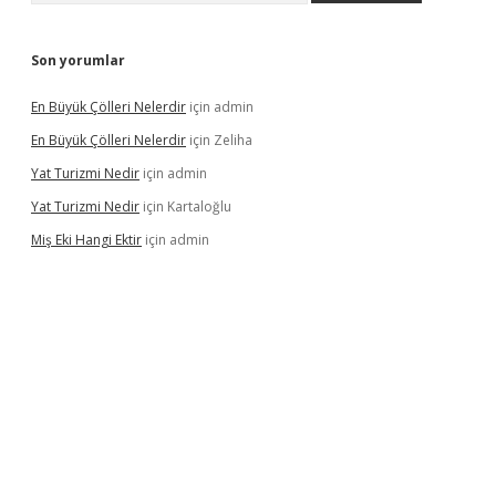
Son yorumlar
En Büyük Çölleri Nelerdir
için
admin
En Büyük Çölleri Nelerdir
için
Zeliha
Yat Turizmi Nedir
için
admin
Yat Turizmi Nedir
için
Kartaloğlu
Miş Eki Hangi Ektir
için
admin
randoperabet
betexper