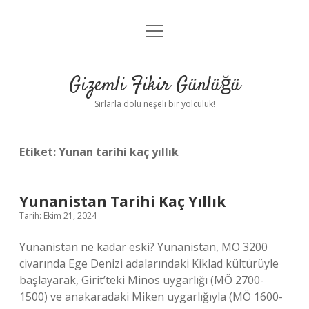
menüyü
Anasayfa
aç
Gizlilik Politikası
Gizemli Fikir Günlüğü
Yasal Uyarı
Sırlarla dolu neşeli bir yolculuk!
Hakkımızda
Etiket:
Yunan tarihi kaç yıllık
Yunanistan Tarihi Kaç Yıllık
Tarih: Ekim 21, 2024
Yunanistan ne kadar eski? Yunanistan, MÖ 3200
civarında Ege Denizi adalarındaki Kiklad kültürüyle
başlayarak, Girit’teki Minos uygarlığı (MÖ 2700-
1500) ve anakaradaki Miken uygarlığıyla (MÖ 1600-