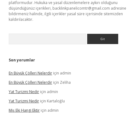
platformudur. Hukuka ve yasal düzenlemelere aykırı olduğunu
düşündüğünüz içerikleri,
backlinkpanelicomtr@gmail.com
adresine
bildirmeniz halinde, ilgili içerikler yasal süre içerisinde sitemizden
kaldırılacaktır.
Arama
Son yorumlar
En Büyük Çölleri Nelerdir
için
admin
En Büyük Çölleri Nelerdir
için
Zeliha
Yat Turizmi Nedir
için
admin
Yat Turizmi Nedir
için
Kartaloğlu
Miş Eki Hangi Ektir
için
admin