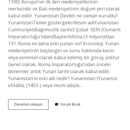
1100) Avrupa’nın ilk ileri medeniyetlerinin
merkezidir ve Batı medeniyetinin doğum yeri olarak
kabul edilir. Yunanistan Devleti ne zaman kuruldu?
YunanistanTemel göstergelerResmi adıYunanistan
CumhuriyetiBağımsızlık tarihi3 Şubat 1830 (Osmanlı
İmparatorluğu’ndan)BaşkentAtina (3 milyon)Alan
131. Roma mı daha eski yunan mı? Kronoloji. Yunan
medeniyetinin başlangıcı ve sonu hakkında kesin
veya evrensel olarak kabul edilmiş bir görüş yoktur.
Genel olarak, Roma İmparatorluğu’ndan önceki
dönemler antik Yunan tarihi olarak kabul edilir.
Yunanistan’ın eski adı nedir? Yunanistan (Yunanca:
ελλάδα, (1453-) veya resmi adıyla…
Yunanistan
Devamını okuyun
Yorum Bırak
Tarihi
Kaç
Yıllık