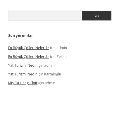
Arama
Son yorumlar
En Büyük Çölleri Nelerdir
için
admin
En Büyük Çölleri Nelerdir
için
Zeliha
Yat Turizmi Nedir
için
admin
Yat Turizmi Nedir
için
Kartaloğlu
Miş Eki Hangi Ektir
için
admin
iş
ilbet
grandoperabet
betexper