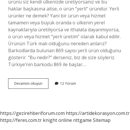
ürünü siz kendi ülkenizde üretiyorsanız ve bu
haklar başkasına aitse, o ürün “yerli” üründür. Yerli
ürünler ne demek? Yani bir ürün veya hizmet
tamamen veya büyük oranda o ülkenin yerel
kaynaklarıyla üretiliyorsa ve ithalata dayanmıyorsa,
o ürün veya hizmet “yerli üretim” olarak kabul edilir.
Ürünün Türk malı olduğunu nereden anlarız?
Barkodlarda bulunan 869 sayısı yerli ürün olduğunu
gösterir. “Bu nedir?” derseniz, biz de size söyleriz.
Türkiye’nin barkodu 869 ile başlar.…
Yerli
Devamını okuyun
12 Yorum
Ve
Milli
Ürün
Ne
Demek
https://gezirehberiforum.com
https://artidekorasyon.com.tr
https://feres.com.tr
knight online
nttgame
Sitemap