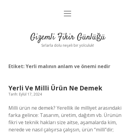
menüyü
Anasayfa
aç
Gizlilik Politikası
Gizemli Fikir Günlüğü
Yasal Uyarı
Sırlarla dolu neşeli bir yolculuk!
Hakkımızda
Etiket:
Yerli malının anlam ve önemi nedir
Yerli Ve Milli Ürün Ne Demek
Tarih: Eylül 17, 2024
Milli ürün ne demek? Yerellik ile milliyet arasındaki
farka gelince: Tasarım, üretim, dağıtım vb. Ürünün
fikri ve teknik hakları size aitse, aşamalarda kim,
nerede ve nasıl çalışırsa çalışsın, ürün “milli”dir;