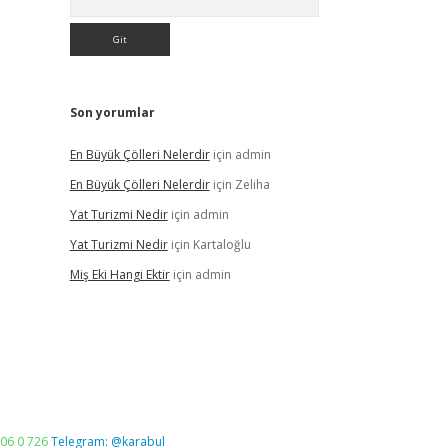
Son yorumlar
En Büyük Çölleri Nelerdir
için
admin
En Büyük Çölleri Nelerdir
için
Zeliha
Yat Turizmi Nedir
için
admin
Yat Turizmi Nedir
için
Kartaloğlu
Miş Eki Hangi Ektir
için
admin
06 0 726
Telegram: @karabul