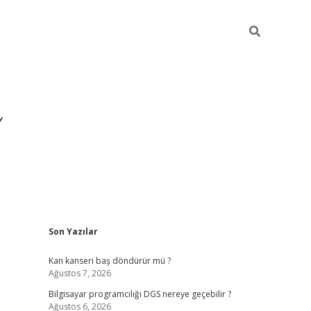
Sidebar
Son Yazılar
ilbet yeni giriş
ilbet
gra
Kan kanseri baş döndürür mü ?
Ağustos 7, 2026
Bilgisayar programcılığı DGS nereye geçebilir ?
Ağustos 6, 2026