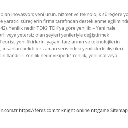
ri olan inovasyon; yeni ürün, hizmet ve teknolojik süreçlere yo
n ve yaratıcı süreçlerin firma tarafından desteklenme eğilimind
). Yenilik nedir TDK? TDK’ya göre yenilik; – Yeni hale
lı veya yetersiz olan şeyleri yenileriyle değiştirmek
Teorisi, yeni fikirlerin, yaşam tarzlarının ve teknolojilerin
 insanları belirli bir zaman serisindeki yeniliklerle ilişkileri
ıflandırır. Yenilik nedir vikipedi? Yenilik, yeni mal veya
on.com.tr
https://feres.com.tr
knight online
nttgame
Sitemap