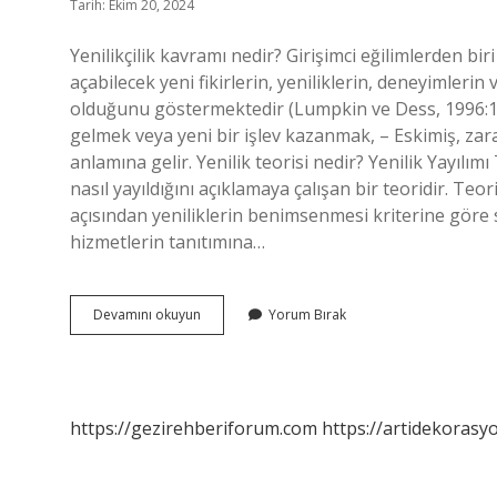
Tarih: Ekim 20, 2024
Yenilikçilik kavramı nedir? Girişimci eğilimlerden bi
açabilecek yeni fikirlerin, yeniliklerin, deneyimleri
olduğunu göstermektedir (Lumpkin ve Dess, 1996:142
gelmek veya yeni bir işlev kazanmak, – Eskimiş, zarar
anlamına gelir. Yenilik teorisi nedir? Yenilik Yayılımı 
nasıl yayıldığını açıklamaya çalışan bir teoridir. Teori,
açısından yeniliklerin benimsenmesi kriterine göre sın
hizmetlerin tanıtımına…
Yenilik
Devamını okuyun
Yorum Bırak
Tanımı
Nedir
https://gezirehberiforum.com
https://artidekorasy